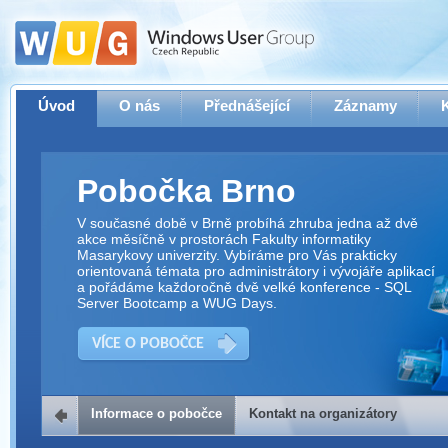
Úvod
O nás
Přednášející
Záznamy
Pobočka Brno
V současné době v Brně probíhá zhruba jedna až dvě
akce měsíčně v prostorách Fakulty informatiky
Masarykovy univerzity. Vybíráme pro Vás prakticky
orientovaná témata pro administrátory i vývojáře aplikací
a pořádáme každoročně dvě velké konference - SQL
Server Bootcamp a WUG Days.
VÍCE O POBOČCE
Informace o pobočce
Kontakt na organizátory
Kontakt na organizátory