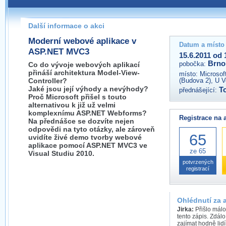
Pokud máte jakýkoliv dotaz na organizátory této akce,
prosím neváhejte nás kontaktovat na e-mailu:
Další informace o akci
brno@wug.cz
Moderní webové aplikace v
Datum a místo
ASP.NET MVC3
15.6.2011 od 
Brno
pobočka:
Co do vývoje webových aplikací
přináší architektura Model-View-
místo:
Microsof
Controller?
(Budova 2), U V
Jaké jsou její výhody a nevýhody?
T
přednášející:
Proč Microsoft přišel s touto
alternativou k již už velmi
komplexnímu ASP.NET Webforms?
Registrace na 
Na přednášce se dozvíte nejen
odpovědi na tyto otázky, ale zároveň
65
uvidíte živé demo tvorby webové
aplikace pomocí ASP.NET MVC3 ve
ze 65
Visual Studiu 2010.
potvrzených
registrací
Ohlédnutí za 
Jirka:
Přišlo málo
tento zápis. Zdálo
zajímat hodně lidí