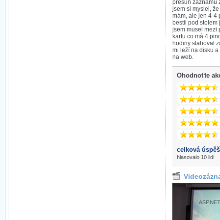
přesun záznamu z
jsem si myslel, ž
mám, ale jen 4-4
bestii pod stolem
jsem musel mezi p
kartu co má 4 pin
hodiny stahoval 
mi leží na disku a
na web.
Ohodnoťte ak
celková úspěš
hlasovalo 10 lidí
Videozázn