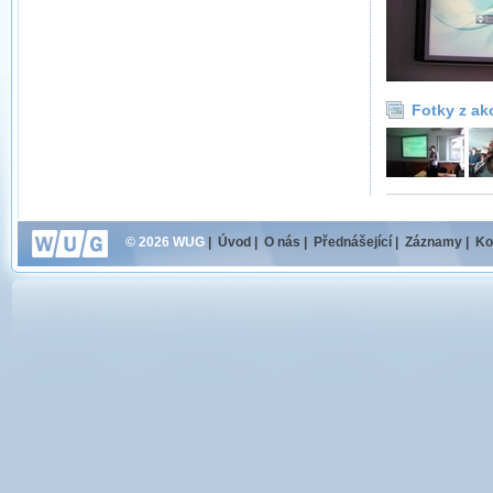
Fotky z ak
© 2026 WUG
|
Úvod
|
O nás
|
Přednášející
|
Záznamy
|
Ko