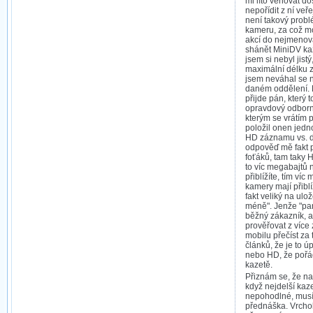
mi líto věnovat do
nepořídit z ní ve
není takový probl
kameru, za což mo
akcí do nejmeno
shánět MiniDV kaz
jsem si nebyl jistý
maximální délku 
jsem neváhal se n
daném oddělení. B
přijde pán, který t
opravdový odborní
kterým se vrátím 
položil onen jedn
HD záznamu vs. d
odpověď mě fakt p
foťáků, tam taky H
to víc megabajtů n
přiblížíte, tím víc
kamery mají přiblí
fakt veliký na ulo
méně". Jenže "pan
běžný zákazník, al
prověřovat z více z
mobilu přečíst za 
článků, že je to ú
nebo HD, že pořá
kazetě.
Přiznám se, že n
když nejdelší kaz
nepohodlné, musí 
přednáška. Vrcho