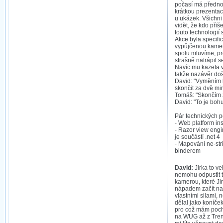
počasí má předno
krátkou prezentac
u ukázek. Všichni 
vidět, že kdo přiše
touto technologií 
Akce byla specific
vypůjčenou kamer
spolu mluvíme, pr
strašně natrápil 
Navíc mu kazeta v
takže nazávěr doš
David: "Vyměním 
skončit za dvě min
Tomáš: "Skončím z
David: "To je bohu
Pár technických p
- Web platform ins
- Razor view engi
je součástí .net 4
- Mapování ne-str
binderem
David:
Jirka to v
nemohu odpustit t
kamerou, které Ji
nápadem začít na
vlastními silami, 
dělal jako koníče
pro což mám pocho
na WUG až z Trenč