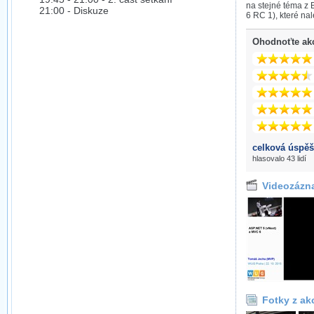
na stejné téma z
21:00 - Diskuze
6 RC 1), které na
Ohodnoťte ak
celková úspěš
hlasovalo 43 lidí
Videozázn
Fotky z ak