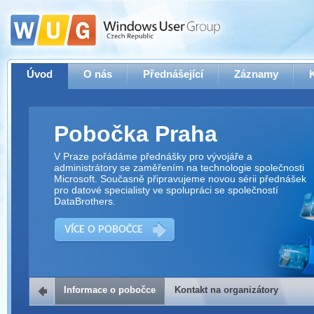
Úvod
O nás
Přednášející
Záznamy
Pobočka Praha
V Praze pořádáme přednášky pro vývojáře a
administrátory se zaměřením na technologie společnosti
Microsoft. Současně připravujeme novou sérii přednášek
pro datové specialisty ve spolupráci se společností
DataBrothers.
VÍCE O POBOČCE
Informace o pobočce
Kontakt na organizátory
Kontakt na organizátory