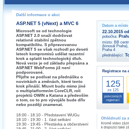
Pokud máte jakýkoliv dotaz na organizátory této akce,
prosím neváhejte nás kontaktovat na e-mailu:
Další informace o akci
praha@wug.cz
ASP.NET 5 (vNext) a MVC 6
Datum a místo
Microsoft se od technologie
22.10.2015 od
ASP.NET 2.0 snaží dodržovat
Prah
pobočka:
relativně stabilní zpětnou
místo:
BB centr
kompatibilitu. S připravovanou
(kinosál Praha)
ASP.NET 5 se však rozhodl po deseti
Praha 4
letech kompromisů udělat razantní
T
přednášející:
krok a splatit technologický dluh.
Nová verze je od základu přepsána a
ASP.NET WebForms již není
Registrace na 
podporované.
Přijďte se podívat na přednášku o
125
novinkách a změnách, které tento
krok přináší. Mluvit budu mimo jiné
ze 125
o multiplatformním CoreCLR, roli
projektů OWIN a Katana a především
potvrzených
o tom, co to pro vývojáře bude dřív
registrací
nebo později znamenat.
18:00 - 18:10 - Představení WUGu
Ohlédnutí za 
18:10 - 19:30 - 1. část setkání
Kromě video zázn
19:30 - 19:45 - Přestávka a občerstvení
k dispozici také 
19:45 - 21:00 - 2. část setkání