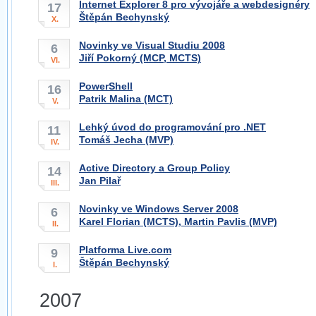
Internet Explorer 8 pro vývojáře a webdesignéry
17
Štěpán Bechynský
X.
Novinky ve Visual Studiu 2008
6
Jiří Pokorný (MCP, MCTS)
VI.
PowerShell
16
Patrik Malina (MCT)
V.
Lehký úvod do programování pro .NET
11
Tomáš Jecha (MVP)
IV.
Active Directory a Group Policy
14
Jan Pilař
III.
Novinky ve Windows Server 2008
6
Karel Florian (MCTS), Martin Pavlis (MVP)
II.
Platforma Live.com
9
Štěpán Bechynský
I.
2007