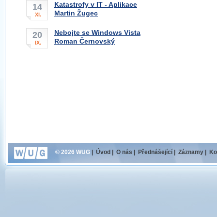
Katastrofy v IT - Aplikace
14
Martin Žugec
XI.
Nebojte se Windows Vista
20
Roman Černovský
IX.
© 2026 WUG
|
Úvod
|
O nás
|
Přednášející
|
Záznamy
|
Ko