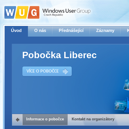
Úvod
O nás
Přednášející
Záznamy
Pobočka Liberec
VÍCE O POBOČCE
Informace o pobočce
Kontakt na organizátory
Kontakt na organizátory