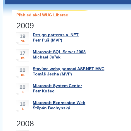
Pokud máte jakýkoliv dotaz na organizátory této
pobočky, prosím neváhejte nás kontaktovat na e-mailu:
Přehled akcí WUG Liberec
liberec@wug.cz
2009
Design patterns a .NET
19
Petr Puš (MVP)
VI.
Microsoft SQL Server 2008
17
Michael Juřek
IV.
Stavíme weby pomocí ASP.NET MVC
20
Tomáš Jecha (MVP)
III.
Microsoft System Center
20
Petr Košec
II.
Microsoft Expression Web
16
Štěpán Bechynský
I.
2008