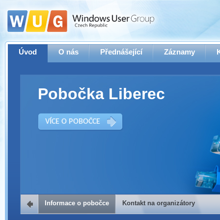
Úvod
O nás
Přednášející
Záznamy
Pobočka Liberec
VÍCE O POBOČCE
Informace o pobočce
Kontakt na organizátory
Kontakt na organizátory