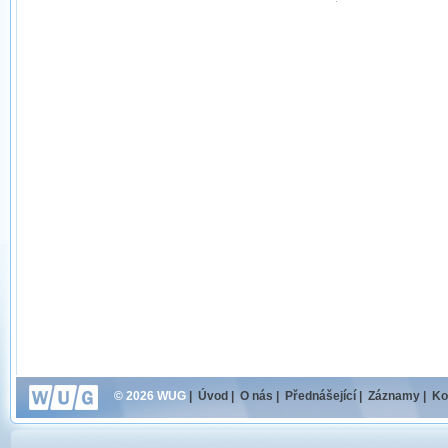
© 2026 WUG
|
Úvod
|
O nás
|
Přednášející
|
Záznamy
|
Ko