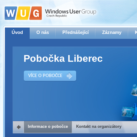
Úvod
O nás
Přednášející
Záznamy
Pobočka Liberec
VÍCE O POBOČCE
Informace o pobočce
Kontakt na organizátory
Kontakt na organizátory