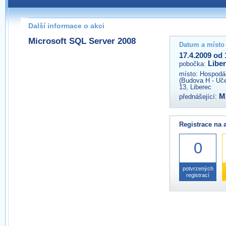
Pokud máte jakýkoliv dotaz na organizátory této akce,
prosím neváhejte nás kontaktovat na e-mailu:
Další informace o akci
liberec@wug.cz
Microsoft SQL Server 2008
Datum a místo
17.4.2009 od 
Libe
pobočka:
místo:
Hospodář
(Budova H - Uč
13, Liberec
M
přednášející:
Registrace na 
0
potvrzených
registrací