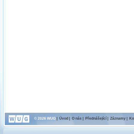
© 2026 WUG
|
Úvod
|
O nás
|
Přednášející
|
Záznamy
|
Ko