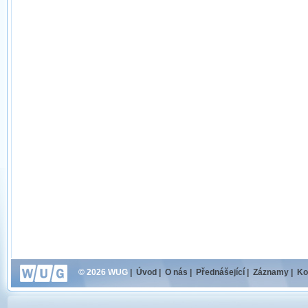
© 2026 WUG
|
Úvod
|
O nás
|
Přednášející
|
Záznamy
|
Ko