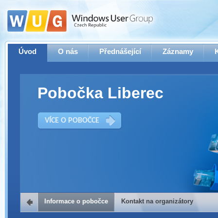
Úvod
O nás
Přednášející
Záznamy
Pobočka Liberec
VÍCE O POBOČCE
Informace o pobočce
Kontakt na organizátory
Kontakt na organizátory