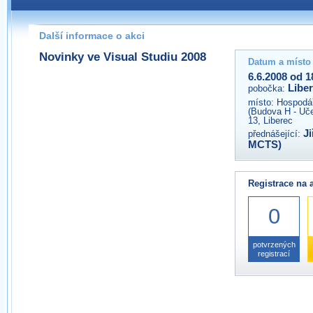
Pokud máte jakýkoliv dotaz na organizátory této akce,
prosím neváhejte nás kontaktovat na e-mailu:
Další informace o akci
liberec@wug.cz
Novinky ve Visual Studiu 2008
Datum a místo
6.6.2008 od 1
Libe
pobočka:
místo:
Hospodář
(Budova H - Uč
13, Liberec
J
přednášející:
MCTS)
Registrace na 
0
potvrzených
registrací