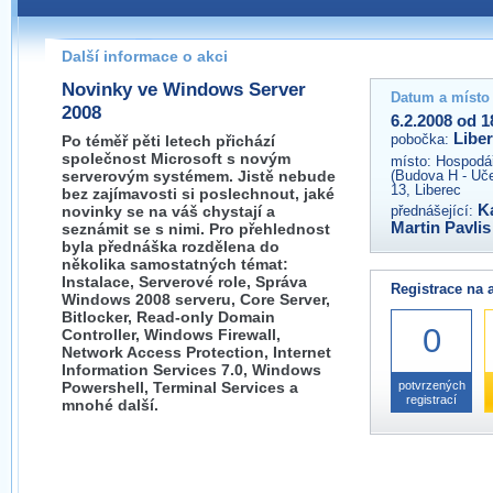
Pokud máte jakýkoliv dotaz na organizátory této akce,
prosím neváhejte nás kontaktovat na e-mailu:
Další informace o akci
liberec@wug.cz
Novinky ve Windows Server
Datum a místo
2008
6.2.2008 od 1
Libe
pobočka:
Po téměř pěti letech přichází
společnost Microsoft s novým
místo:
Hospodář
serverovým systémem. Jistě nebude
(Budova H - Uč
13, Liberec
bez zajímavosti si poslechnout, jaké
K
novinky se na váš chystají a
přednášející:
Martin Pavli
seznámit se s nimi. Pro přehlednost
byla přednáška rozdělena do
několika samostatných témat:
Instalace, Serverové role, Správa
Registrace na 
Windows 2008 serveru, Core Server,
Bitlocker, Read-only Domain
0
Controller, Windows Firewall,
Network Access Protection, Internet
Information Services 7.0, Windows
Powershell, Terminal Services a
potvrzených
registrací
mnohé další.