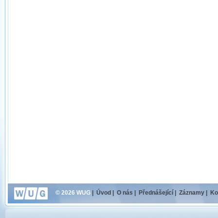
© 2026 WUG
|
Úvod
|
O nás
|
Přednášející
|
Záznamy
|
Ko