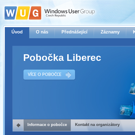
Úvod
O nás
Přednášející
Záznamy
Pobočka Liberec
VÍCE O POBOČCE
Informace o pobočce
Kontakt na organizátory
Kontakt na organizátory