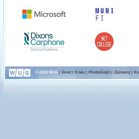
© 2026 WUG
|
Úvod
|
O nás
|
Přednášející
|
Záznamy
|
Ko