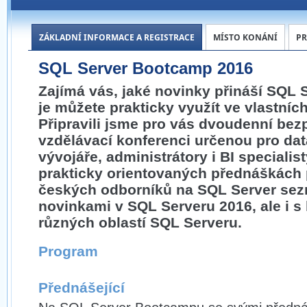
ZÁKLADNÍ INFORMACE A REGISTRACE
MÍSTO KONÁNÍ
P
SQL Server Bootcamp 2016
Zajímá vás, jaké novinky přináší SQL S
je můžete prakticky využít ve vlastníc
Připravili jsme pro vás dvoudenní bez
vzdělávací konferenci určenou pro da
vývojáře, administrátory i BI specialis
prakticky orientovaných přednáškách
českých odborníků na SQL Server sez
novinkami v SQL Serveru 2016, ale i s 
různých oblastí SQL Serveru.
Program
Přednášející