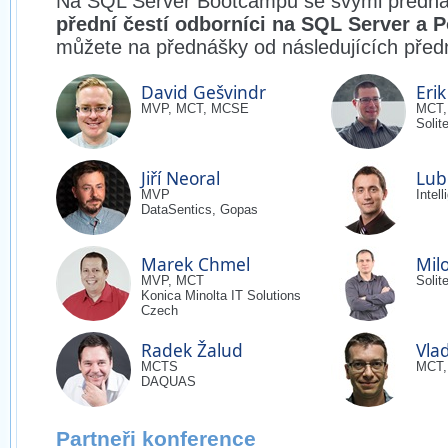
Na SQL Server Bootcampu se svými předná
přední čestí odborníci na SQL Server a 
můžete na přednášky od následujících předn
David Gešvindr
Eri
MVP, MCT, MCSE
MCT,
Solit
Jiří Neoral
Lub
MVP
Intel
DataSentics, Gopas
Marek Chmel
Mil
MVP, MCT
Solit
Konica Minolta IT Solutions
Czech
Radek Žalud
Vla
MCTS
MCT
DAQUAS
Partneři konference