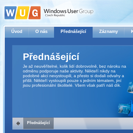
Úvod
O nás
Přednášející
Záznamy
Přednášející
Je až neuvěřitelné, kolik lidí dobrovolně, bez nároku na
odměnu podporuje naše aktivity. Někteří nikdy na
podobné akci nevystoupili, a přesto si dodali odvahy a
přišli. Někteří vystoupili pouze s jedním tématem, jiní
jsou profesionální školitelé. Všem však patří náš dík.
Přednášející