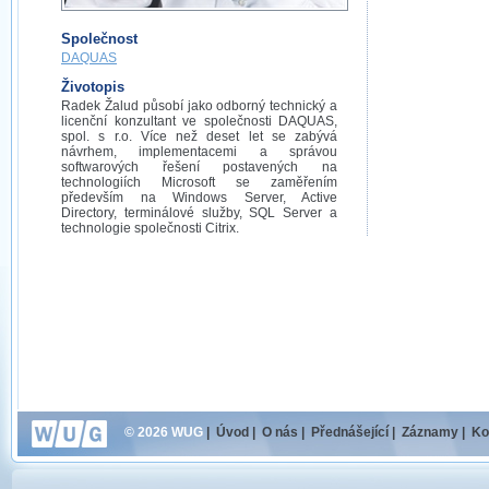
Společnost
DAQUAS
Životopis
Radek Žalud působí jako odborný technický a
licenční konzultant ve společnosti DAQUAS,
spol. s r.o. Více než deset let se zabývá
návrhem, implementacemi a správou
softwarových řešení postavených na
technologiích Microsoft se zaměřením
především na Windows Server, Active
Directory, terminálové služby, SQL Server a
technologie společnosti Citrix.
© 2026 WUG
|
Úvod
|
O nás
|
Přednášející
|
Záznamy
|
Ko