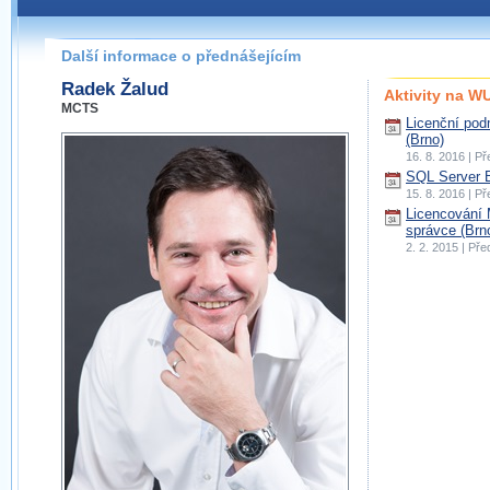
Další informace o přednášejícím
Radek Žalud
Aktivity na 
MCTS
Licenční po
(Brno)
16. 8. 2016 | P
SQL Server 
15. 8. 2016 | P
Licencování 
správce (Brn
2. 2. 2015 | Př