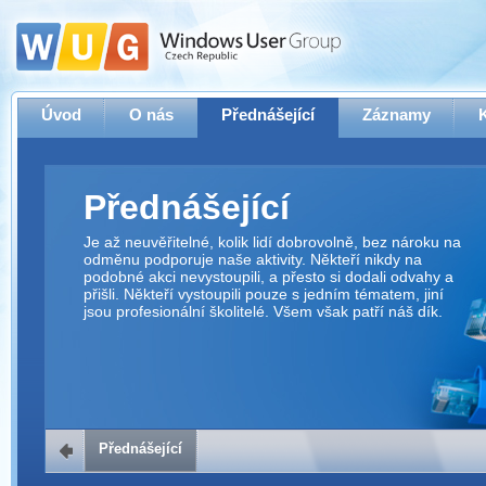
Úvod
O nás
Přednášející
Záznamy
Přednášející
Je až neuvěřitelné, kolik lidí dobrovolně, bez nároku na
odměnu podporuje naše aktivity. Někteří nikdy na
podobné akci nevystoupili, a přesto si dodali odvahy a
přišli. Někteří vystoupili pouze s jedním tématem, jiní
jsou profesionální školitelé. Všem však patří náš dík.
Přednášející