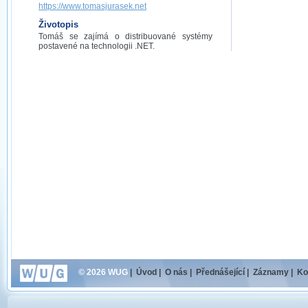
https://www.tomasjurasek.net
Životopis
Tomáš se zajímá o distribuované systémy
postavené na technologii .NET.
© 2026 WUG
|
Úvod
|
O nás
|
Přednášející
|
Záznamy
|
Ko