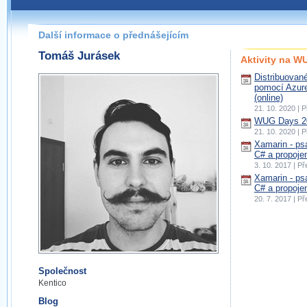
Další informace o přednášejícím
Tomáš Jurásek
Aktivity na 
Distribuované
pomocí Azure
(online)
21. 10. 2020 | 
WUG Days 20
21. 10. 2020 | 
Xamarin - psa
C# a propoje
3. 10. 2017 | P
Xamarin - psa
C# a propojen
20. 7. 2017 | P
Společnost
Kentico
Blog