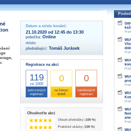
 organizátory této akce,
ovat na e-mailu:
Posled
lné
Git
Datum a místo konání:
kaž
tion
21.10.2020 od 12:45 do 13:30
Prah
Online
pobočka:
WUG
místo:
Vše
ešení
Tomáš Jurásek
dob
přednášející:
Prah
age
orage,
WUG
v.
Registrace na akci
kon
Prah
119
0
0
WUG
pro
ze 1000
Prah
potvrzených
na čekací
zamítnutých
WUG
registrací
listině
registrací
Kom
Prah
WUG
Ohodnoťte akci
New
ane
Obsah přednášky (
100 %
)
Prah
Praktické ukázky (
100 %
)
WUG