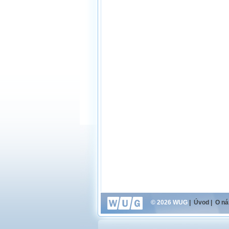
© 2026 WUG
|
Úvod
|
O ná