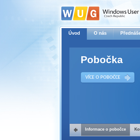
Úvod
O nás
Přednáše
Pobočka
VÍCE O POBOČCE
Informace o pobočce
Ko
Kontakt na 