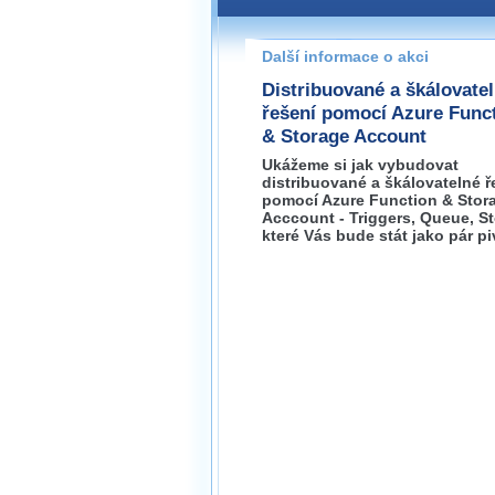
Pokud máte jakýkoliv dotaz na
prosím neváhejte nás kontakt
Další informace o akci
Distribuované a škálovate
řešení pomocí Azure Func
& Storage Account
Ukážeme si jak vybudovat
distribuované a škálovatelné ř
pomocí Azure Function & Stor
Acccount - Triggers, Queue, St
které Vás bude stát jako pár pi