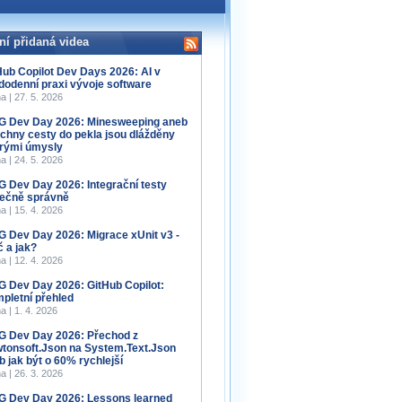
ní přidaná videa
Hub Copilot Dev Days 2026: AI v
dodenní praxi vývoje software
a | 27. 5. 2026
 Dev Day 2026: Minesweeping aneb
chny cesty do pekla jsou dlážděny
rými úmysly
a | 24. 5. 2026
 Dev Day 2026: Integrační testy
ečně správně
a | 15. 4. 2026
 Dev Day 2026: Migrace xUnit v3 -
č a jak?
a | 12. 4. 2026
 Dev Day 2026: GitHub Copilot:
pletní přehled
a | 1. 4. 2026
 Dev Day 2026: Přechod z
tonsoft.Json na System.Text.Json
b jak být o 60% rychlejší
a | 26. 3. 2026
 Dev Day 2026: Lessons learned