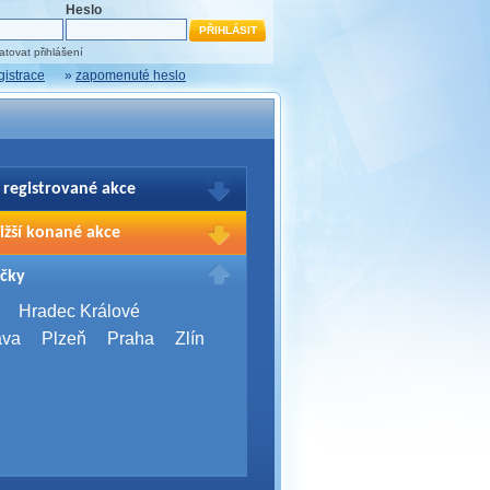
Heslo
tovat přihlášení
gistrace
»
zapomenuté heslo
 registrované akce
brazení Vašich registrací na akce
ižší konané akce
sím přihlašte.
2026,
Brno
čky
Days 2026
2026,
Brno
Hradec Králové
Server Bootcamp 2026
ava
Plzeň
Praha
Zlín