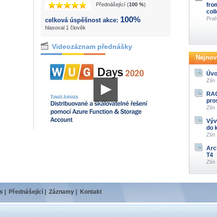
Přednášející (
100 %
)
fro
col
100%
Prah
celková úspěšnost akce:
hlasoval 1 člověk
Videozáznam přednášky
Nejnově
Úvo
Zlín
RAG
pro
Zlín
Výv
do 
Zlín
Arc
T4
Zlín
s
|
Přednášející
|
Záznamy
|
Kontakt