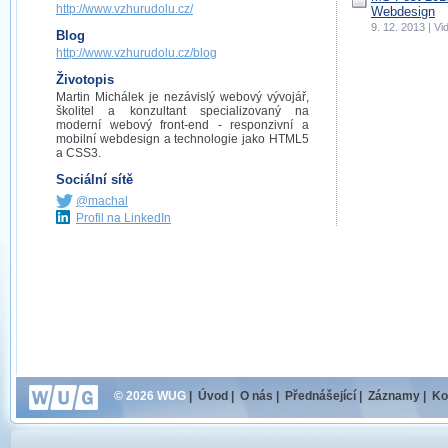
http://www.vzhurudolu.cz/
Webdesign
9. 12. 2013 | 
Blog
http://www.vzhurudolu.cz/blog
Životopis
Martin Michálek je nezávislý webový vývojář,
školitel a konzultant specializovaný na
moderní webový front-end - responzivní a
mobilní webdesign a technologie jako HTML5
a CSS3.
Sociální sítě
@machal
Profil na LinkedIn
© 2026 WUG
|
Úvod
|
O nás
|
Přednášející
|
Záznamy
|
Ko