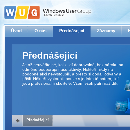
Úvod
O nás
Přednášející
Záznamy
Přednášející
Je až neuvěřitelné, kolik lidí dobrovolně, bez nároku na
odměnu podporuje naše aktivity. Někteří nikdy na
podobné akci nevystoupili, a přesto si dodali odvahy a
přišli. Někteří vystoupili pouze s jedním tématem, jiní
jsou profesionální školitelé. Všem však patří náš dík.
Přednášející