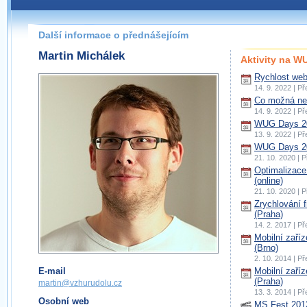
Další informace o přednášejícím
Martin Michálek
Aktivity na 
Rychlost web
14. 9. 2022 | P
Co možná nev
14. 9. 2022 | P
WUG Days 20
13. 9. 2022 | P
WUG Days 20
21. 10. 2020 | 
Optimalizace 
(online)
21. 10. 2020 | 
Zrychlování 
(Praha)
14. 2. 2017 | P
Mobilní zaří
(Brno)
2. 10. 2014 | P
E-mail
Mobilní zaří
(Praha)
martin@vzhurudolu.cz
13. 3. 2014 | P
Osobní web
MS Fest 201