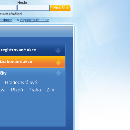
Heslo
tovat přihlášení
gistrace
»
zapomenuté heslo
 registrované akce
brazení Vašich registrací na akce
ižší konané akce
sím přihlašte.
2026,
Brno
čky
Days 2026
2026,
Brno
Hradec Králové
Server Bootcamp 2026
ava
Plzeň
Praha
Zlín