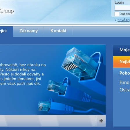
Login
Zapama
»
nová re
jící
Záznamy
Kontakt
Moje
Pro zo
Nejbl
se pro
 dobrovolně, bez nároku na
y. Někteří nikdy na
2. 9. 
Pobo
řesto si dodali odvahy a
WUG 
e s jedním tématem, jiní
4. 9. 
Brno
Všem však patří náš dík.
SQL 
Ostr