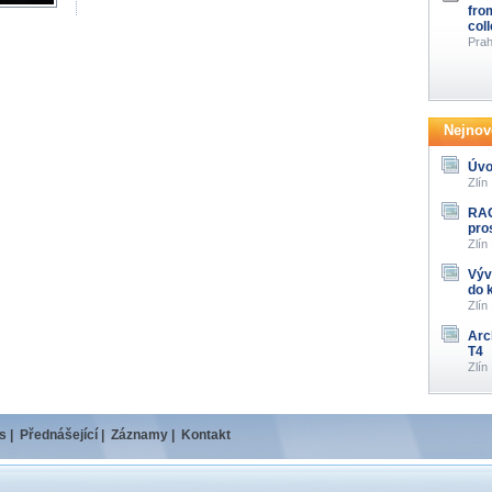
fro
col
Prah
Nejnově
Úvo
Zlín
RAG
pro
Zlín
Výv
do 
Zlín
Arc
T4
Zlín
s
|
Přednášející
|
Záznamy
|
Kontakt