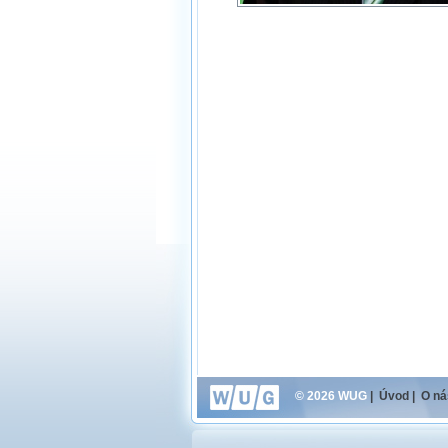
© 2026 WUG
|
Úvod
|
O ná