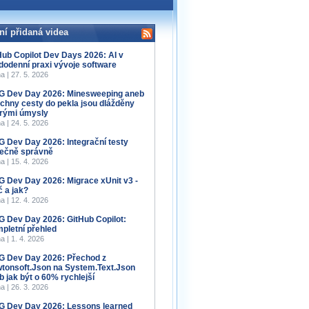
ní přidaná videa
Hub Copilot Dev Days 2026: AI v
dodenní praxi vývoje software
a | 27. 5. 2026
 Dev Day 2026: Minesweeping aneb
chny cesty do pekla jsou dlážděny
rými úmysly
a | 24. 5. 2026
 Dev Day 2026: Integrační testy
ečně správně
a | 15. 4. 2026
 Dev Day 2026: Migrace xUnit v3 -
č a jak?
a | 12. 4. 2026
 Dev Day 2026: GitHub Copilot:
pletní přehled
a | 1. 4. 2026
 Dev Day 2026: Přechod z
tonsoft.Json na System.Text.Json
b jak být o 60% rychlejší
a | 26. 3. 2026
 Dev Day 2026: Lessons learned