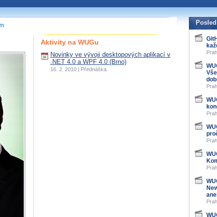
Posled
ím
Git
Aktivity na WUGu
kaž
Prah
Novinky ve vývoji desktopových aplikací v
.NET 4.0 a WPF 4.0 (Brno)
WUG
16. 2. 2010 | Přednáška
Vše
dob
Prah
WUG
kon
Prah
WUG
pro
Prah
WUG
Kom
Prah
WUG
New
ane
Prah
WUG