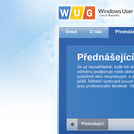
Úvod
O nás
Přednáše
Přednášející
Je až neuvěřitelné, kolik lidí
odměnu podporuje naše aktivit
podobné akci nevystoupili, a p
přišli. Někteří vystoupili pouz
jsou profesionální školitelé. 
Přednášející