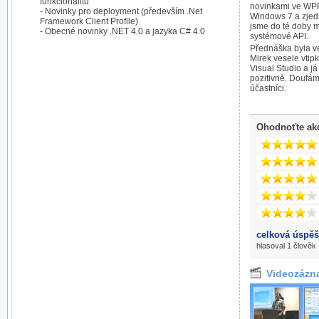
funkcionalitu
novinkami ve WPF,
- Novinky pro deployment (především .Net
Windows 7 a zjed
Framework Client Profile)
jsme do té doby mu
- Obecné novinky .NET 4.0 a jazyka C# 4.0
systémové API.
Přednáška byla v
Mirek vesele vti
Visual Studio a já
pozitivně. Doufám,
účastníci.
Ohodnoťte ak
celková úspěš
hlasoval 1 člověk
Videozázn