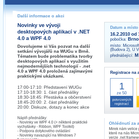
Pokud máte jakýkoliv dotaz na organizátory této akce,
prosím neváhejte nás kontaktovat na e-mailu:
Další informace o akci
brno@wug.cz
Novinky ve vývoji
Datum a místo
desktopových aplikací v .NET
16.2.2010 od 
4.0 a WPF 4.0
Brno
pobočka:
místo:
Microsof
Dovolujeme si Vás pozvat na další
(Budova 2), U V
setkání vývojářů na WUGu v Brně.
M
přednášející:
Tématem bude problematika tvorby
desktopových aplikací s využitím
nejmodernějších technologií - .net
4.0 a WPF 4.0 proložená zajímavými
Registrace na 
praktickými ukázkami.
1
17:00-17:10: Představení WUGu
17:10-18:30: 1. část přednášky
ze 50
18:30-18:45: Přestávka a občerstvení
potvrzených
18:45-20:00: 2. část přednášky
registrací
20:00: Diskuze, dotazy a konec akce
Náplň přednášky:
- Novinky ve WPF 4.0 (+ některé praktické
Ohlédnutí za 
vychytávky - Ribbon, WPF Toolkit)
Mirek nám velice 
- Podpora dotykového ovládání
které na nás Micr
- Novinky navazující na Windows 7
verze .net framew