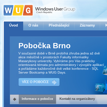
Úvod
O nás
Přednášející
Záznamy
Pobočka Brno
V současné době v Brně probíhá zhruba jedna až dvě
akce měsíčně v prostorách Fakulty informatiky
Masarykovy univerzity. Vybíráme pro Vás prakticky
orientovaná témata pro administrátory i vývojáře aplikací
a pořádáme každoročně dvě velké konference - SQL
Server Bootcamp a WUG Days.
VÍCE O POBOČCE
Informace o pobočce
Kontakt na organizátory
Kontakt na organizátory