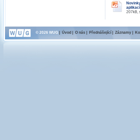
Novinky
aplikac
207kB, 
© 2026 WUG
|
Úvod
|
O nás
|
Přednášející
|
Záznamy
|
Ko