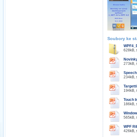
Soubory ke st
WPF4_D
628kB, 
Novinky
273kB, 
Speech 
234kB, 
Targett
194kB, 
Touch I
186kB, 
Windows
565kB, 
WPF Ri
426kB, 