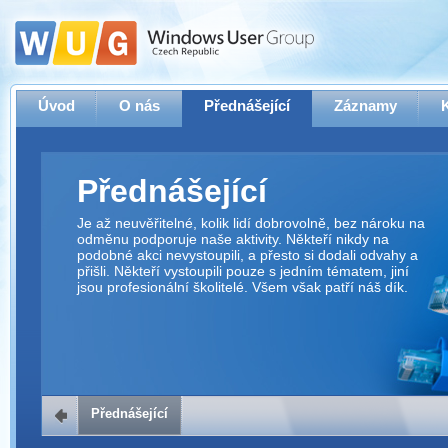
Úvod
O nás
Přednášející
Záznamy
Přednášející
Je až neuvěřitelné, kolik lidí dobrovolně, bez nároku na
odměnu podporuje naše aktivity. Někteří nikdy na
podobné akci nevystoupili, a přesto si dodali odvahy a
přišli. Někteří vystoupili pouze s jedním tématem, jiní
jsou profesionální školitelé. Všem však patří náš dík.
Přednášející