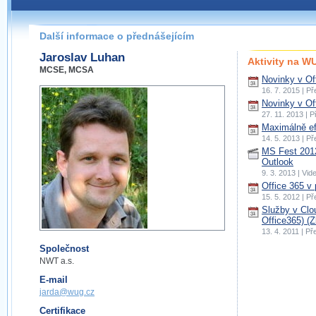
Další informace o přednášejícím
Jaroslav Luhan
Aktivity na 
MCSE, MCSA
Novinky v Of
16. 7. 2015 | P
Novinky v Off
27. 11. 2013 | 
Maximálně ef
14. 5. 2013 | P
MS Fest 2012
Outlook
9. 3. 2013 | Vi
Office 365 v p
15. 5. 2012 | P
Služby v Clo
Office365) (Z
13. 4. 2011 | P
Společnost
NWT a.s.
E-mail
jarda@wug.cz
Certifikace