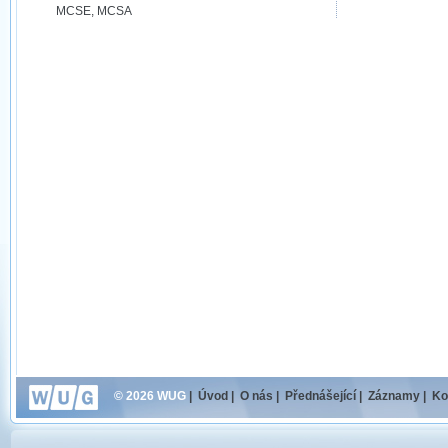
MCSE, MCSA
© 2026 WUG
|
Úvod
|
O nás
|
Přednášející
|
Záznamy
|
Ko