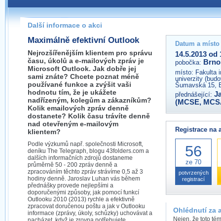
Pokud máte jakýkoliv dotaz na organizátory této akce,
prosím neváhejte nás kontaktovat na e-mailu:
Další informace o akci
brno@wug.cz
Maximálně efektivní Outlook
Datum a místo
Nejrozšířenějším klientem pro správu
14.5.2013 od 
času, úkolů a e-mailových zpráv je
Brno
pobočka:
Microsoft Outlook. Jak dobře jej
místo:
Fakulta 
sami znáte? Chcete poznat méně
univerzity (bud
používané funkce a zvýšit vaši
Šumavská 15, 
hodnotu tím, že je ukážete
J
přednášející:
nadřízeným, kolegům a zákazníkům?
(MCSE, MCS
Kolik emailových zpráv denně
dostanete? Kolik času trávíte denně
nad otevřeným e-mailovým
Registrace na 
klientem?
Podle výzkumů např. společnosti Microsoft,
56
deníku The Telegraph, blogu 43folders.com a
dalších informačních zdrojů dostaneme
ze 70
průměrně 50 - 200 zpráv denně a
zpracováním těchto zpráv strávíme 0,5 až 3
potvrzených
hodiny denně. Jaroslav Luhan vás během
registrací
přednášky provede nejlepšími a
doporučenými způsoby, jak pomocí funkcí
Outlooku 2010 (2013) rychle a efektivně
zpracovat doručenou poštu a jak v Outlooku
Ohlédnutí za 
informace (zprávy, úkoly, schůzky) uchovávat a
Nejen, že toto té
nacházet, když je zrovna potřebujete.