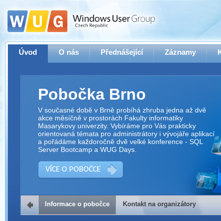
Úvod
O nás
Přednášející
Záznamy
Pobočka Brno
V současné době v Brně probíhá zhruba jedna až dvě
akce měsíčně v prostorách Fakulty informatiky
Masarykovy univerzity. Vybíráme pro Vás prakticky
orientovaná témata pro administrátory i vývojáře aplikací
a pořádáme každoročně dvě velké konference - SQL
Server Bootcamp a WUG Days.
VÍCE O POBOČCE
Informace o pobočce
Kontakt na organizátory
Kontakt na organizátory