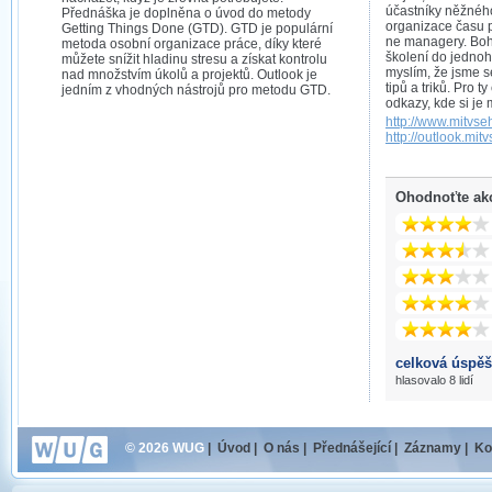
účastníky něžného 
Přednáška je doplněna o úvod do metody
organizace času p
Getting Things Done (GTD). GTD je populární
ne managery. Bohu
metoda osobní organizace práce, díky které
školení do jednoho
můžete snížit hladinu stresu a získat kontrolu
myslím, že jsme s
nad množstvím úkolů a projektů. Outlook je
tipů a triků. Pro t
jedním z vhodných nástrojů pro metodu GTD.
odkazy, kde si je
http://www.mitvse
http://outlook.mit
Ohodnoťte ak
celková úspěš
hlasovalo 8 lidí
© 2026 WUG
|
Úvod
|
O nás
|
Přednášející
|
Záznamy
|
Ko