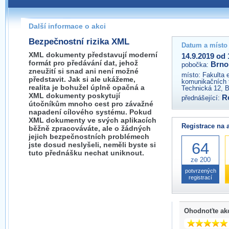
Pokud máte jakýkoliv dotaz na organizátory této akce,
prosím neváhejte nás kontaktovat na e-mailu:
Další informace o akci
brno@wug.cz
Bezpečnostní rizika XML
Datum a místo
XML dokumenty představují moderní
14.9.2019 od 
formát pro předávání dat, jehož
Brno
pobočka:
zneužití si snad ani není možné
místo:
Fakulta 
představit. Jak si ale ukážeme,
komunikačních 
realita je bohužel úplně opačná a
Technická 12, 
XML dokumenty poskytují
R
přednášející:
útočníkům mnoho cest pro závažné
napadení cílového systému. Pokud
XML dokumenty ve svých aplikacích
Registrace na 
běžně zpracováváte, ale o žádných
jejich bezpečnostních problémech
64
jste dosud neslyšeli, neměli byste si
tuto přednášku nechat uniknout.
ze 200
potvrzených
registrací
Ohodnoťte ak