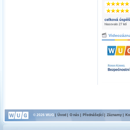
celková úspěš
hlasovalo 27 lidí
Videozázn
© 2026 WUG
|
Úvod
|
O nás
|
Přednášející
|
Záznamy
|
Ko