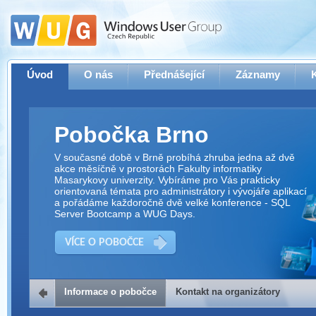
Úvod
O nás
Přednášející
Záznamy
Pobočka Brno
V současné době v Brně probíhá zhruba jedna až dvě
akce měsíčně v prostorách Fakulty informatiky
Masarykovy univerzity. Vybíráme pro Vás prakticky
orientovaná témata pro administrátory i vývojáře aplikací
a pořádáme každoročně dvě velké konference - SQL
Server Bootcamp a WUG Days.
VÍCE O POBOČCE
Informace o pobočce
Kontakt na organizátory
Kontakt na organizátory