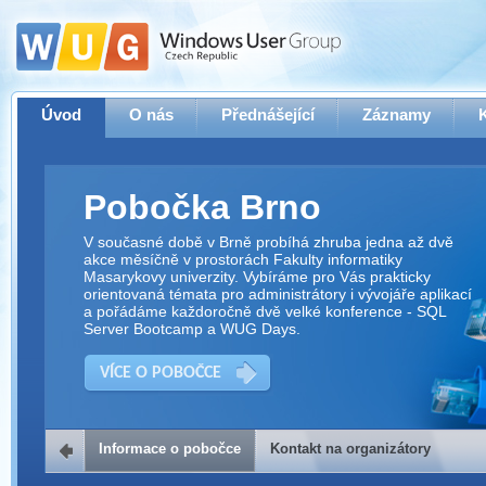
Úvod
O nás
Přednášející
Záznamy
Pobočka Brno
V současné době v Brně probíhá zhruba jedna až dvě
akce měsíčně v prostorách Fakulty informatiky
Masarykovy univerzity. Vybíráme pro Vás prakticky
orientovaná témata pro administrátory i vývojáře aplikací
a pořádáme každoročně dvě velké konference - SQL
Server Bootcamp a WUG Days.
VÍCE O POBOČCE
Informace o pobočce
Kontakt na organizátory
Kontakt na organizátory