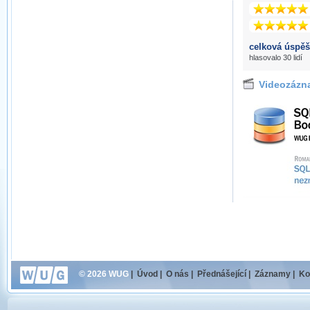
celková úspěš
hlasovalo 30 lidí
Videozázn
© 2026 WUG
|
Úvod
|
O nás
|
Přednášející
|
Záznamy
|
Ko