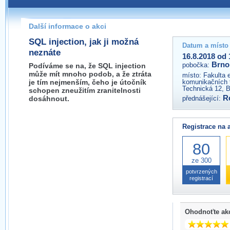
Pokud máte jakýkoliv dotaz na organizátory této akce,
prosím neváhejte nás kontaktovat na e-mailu:
Další informace o akci
brno@wug.cz
SQL injection, jak ji možná
Datum a místo
neznáte
16.8.2018 od 
Brno
pobočka:
Podíváme se na, že SQL injection
může mít mnoho podob, a že ztráta
místo:
Fakulta 
je tím nejmenším, čeho je útočník
komunikačních 
Technická 12, 
schopen zneužitím zranitelnosti
R
dosáhnout.
přednášející:
Registrace na 
80
ze 300
potvrzených
registrací
Ohodnoťte ak