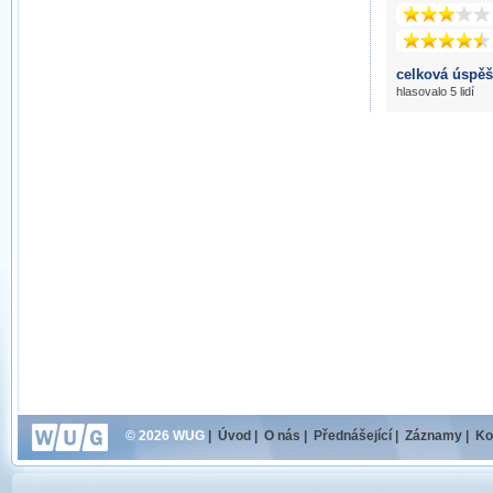
celková úspěš
hlasovalo 5 lidí
© 2026 WUG
|
Úvod
|
O nás
|
Přednášející
|
Záznamy
|
Ko