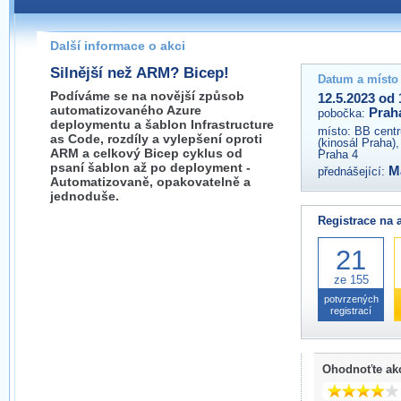
Pokud máte jakýkoliv dotaz na organizátory této akce,
prosím neváhejte nás kontaktovat na e-mailu:
Další informace o akci
praha@wug.cz
Silnější než ARM? Bicep!
Datum a místo
Podíváme se na novější způsob
12.5.2023 od 
automatizovaného Azure
Prah
pobočka:
deploymentu a šablon Infrastructure
místo:
BB centr
as Code, rozdíly a vylepšení oproti
(kinosál Praha)
ARM a celkový Bicep cyklus od
Praha 4
psaní šablon až po deployment -
M
přednášející:
Automatizovaně, opakovatelně a
jednoduše.
Registrace na 
21
ze 155
potvrzených
registrací
Ohodnoťte ak