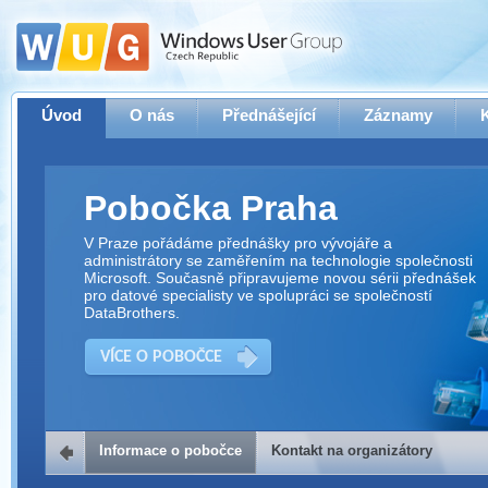
Úvod
O nás
Přednášející
Záznamy
Pobočka Praha
V Praze pořádáme přednášky pro vývojáře a
administrátory se zaměřením na technologie společnosti
Microsoft. Současně připravujeme novou sérii přednášek
pro datové specialisty ve spolupráci se společností
DataBrothers.
VÍCE O POBOČCE
Informace o pobočce
Kontakt na organizátory
Kontakt na organizátory