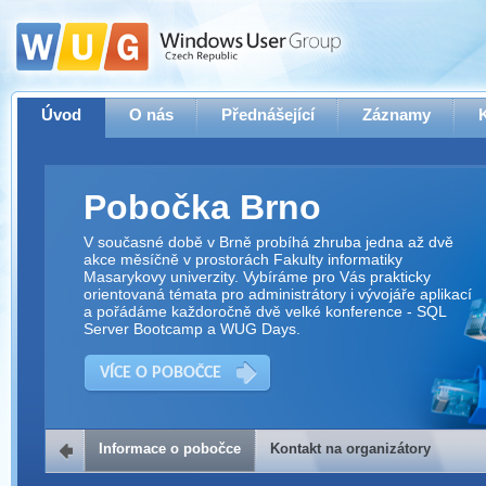
Úvod
O nás
Přednášející
Záznamy
Pobočka Brno
V současné době v Brně probíhá zhruba jedna až dvě
akce měsíčně v prostorách Fakulty informatiky
Masarykovy univerzity. Vybíráme pro Vás prakticky
orientovaná témata pro administrátory i vývojáře aplikací
a pořádáme každoročně dvě velké konference - SQL
Server Bootcamp a WUG Days.
VÍCE O POBOČCE
Informace o pobočce
Kontakt na organizátory
Kontakt na organizátory