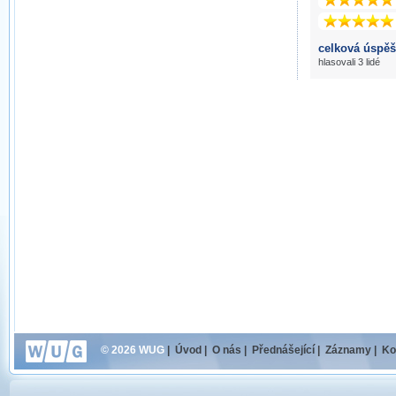
celková úspěš
hlasovali 3 lidé
© 2026 WUG
|
Úvod
|
O nás
|
Přednášející
|
Záznamy
|
Ko