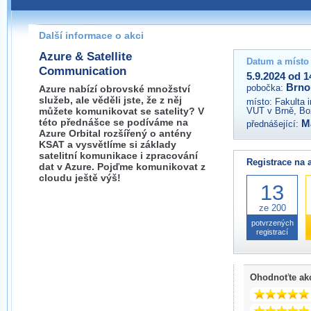
Pokud máte jakýkoliv dotaz na organizátory této akce,
prosím neváhejte nás kontaktovat na e-mailu:
Další informace o akci
brno@wug.cz
Azure & Satellite
Datum a místo
Communication
5.9.2024 od 1
Brno
pobočka:
Azure nabízí obrovské množství
služeb, ale věděli jste, že z něj
místo:
Fakulta 
můžete komunikovat se satelity? V
VUT v Brně, Bo
této přednášce se podíváme na
M
přednášející:
Azure Orbital rozšířený o antény
KSAT a vysvětlíme si základy
satelitní komunikace i zpracování
Registrace na 
dat v Azure. Pojďme komunikovat z
cloudu ještě výš!
13
ze 200
potvrzených
registrací
Ohodnoťte ak