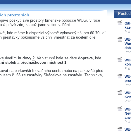
Posled
ých prostorách
poprvé poskytl své prostory brněnské pobočce WUGu v roce
Git
oná právě zde, za což jsme velice vděční.
kaž
Prah
vě, kde máme k dispozici výborně vybavený sál pro 60-70 lidí
 přestávky pokoušíme všichni vměstnat za účelem čilé
WUG
Vše
dob
Prah
 ke dveřím
budovy 2
. Ve vstupní hale se dáte
doprava
, kde
WUG
ční stolek
a
přednáškovou místnost 1
.
kon
Prah
ovat na parkovišti Inovačního centra nebo na parkovišti před
busem č. 53 ze zastávky Skácelova na zastávku Technická,
WUG
pro
Prah
WUG
Kom
Prah
WUG
New
ane
Prah
WUG