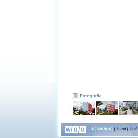
Fotografie
© 2026 WUG
|
Úvod
|
O ná