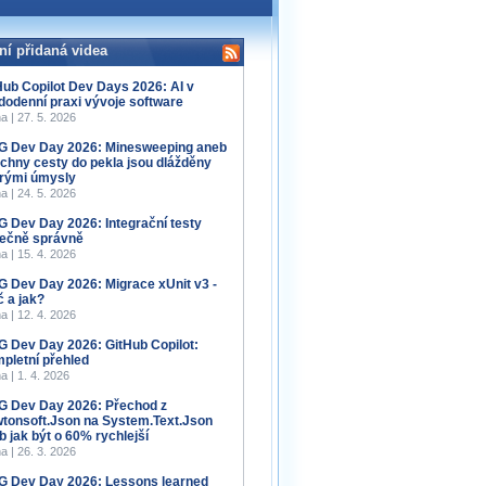
ní přidaná videa
Hub Copilot Dev Days 2026: AI v
dodenní praxi vývoje software
a | 27. 5. 2026
 Dev Day 2026: Minesweeping aneb
chny cesty do pekla jsou dlážděny
rými úmysly
a | 24. 5. 2026
 Dev Day 2026: Integrační testy
ečně správně
a | 15. 4. 2026
 Dev Day 2026: Migrace xUnit v3 -
č a jak?
a | 12. 4. 2026
 Dev Day 2026: GitHub Copilot:
pletní přehled
a | 1. 4. 2026
 Dev Day 2026: Přechod z
tonsoft.Json na System.Text.Json
b jak být o 60% rychlejší
a | 26. 3. 2026
 Dev Day 2026: Lessons learned