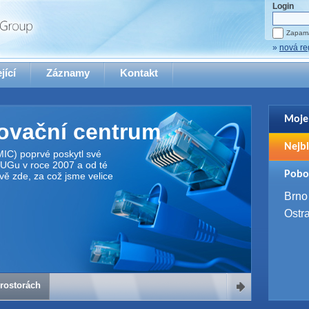
Login
Zapama
»
nová re
jící
Záznamy
Kontakt
Moje
novační centrum
Pro zo
Nejbl
se pro
MIC) poprvé poskytl své
UGu v roce 2007 a od té
2. 9. 
Pobo
vě zde, za což jsme velice
WUG 
4. 9. 
Brno
SQL 
Ostr
rostorách