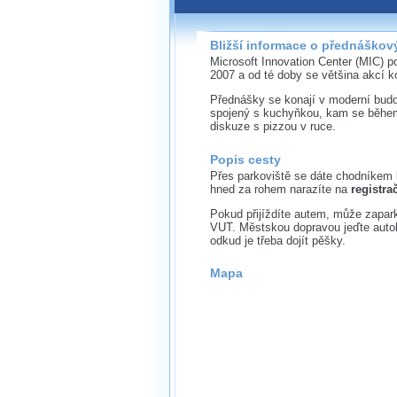
Bližší informace o přednáškov
Microsoft Innovation Center (MIC) 
2007 a od té doby se většina akcí k
Přednášky se konají v moderní budo
spojený s kuchyňkou, kam se během
diskuze s pizzou v ruce.
Popis cesty
Přes parkoviště se dáte chodníkem
hned za rohem narazíte na
registra
Pokud přijíždíte autem, může zapark
VUT. Městskou dopravou jeďte auto
odkud je třeba dojít pěšky.
Mapa