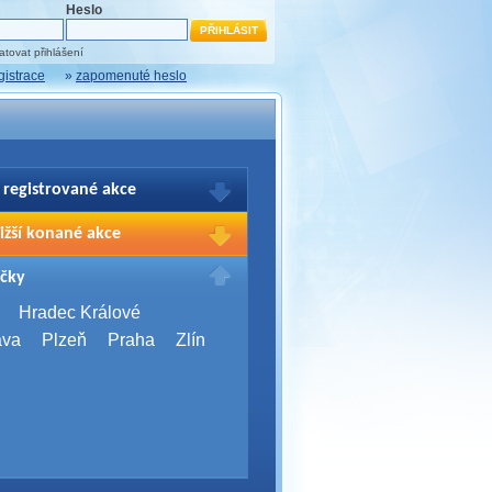
Heslo
tovat přihlášení
gistrace
»
zapomenuté heslo
 registrované akce
brazení Vašich registrací na akce
ižší konané akce
sím přihlašte.
2026,
Brno
čky
Days 2026
2026,
Brno
Hradec Králové
Server Bootcamp 2026
ava
Plzeň
Praha
Zlín