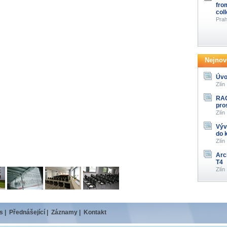
fro
col
Prah
Nejnově
Úvo
Zlín
RAG
pro
Zlín
Výv
do 
Zlín
Arc
T4
Zlín
s
|
Přednášející
|
Záznamy
|
Kontakt