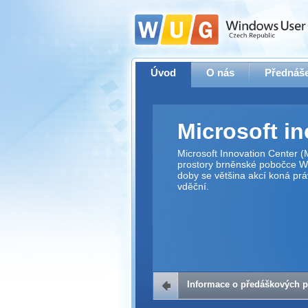
Úvod
O nás
Přednáše
Microsoft i
Microsoft Innovation Center (
prostory brněnské pobočce W
doby se většina akcí koná prá
vděční.
Informace o předáškových p