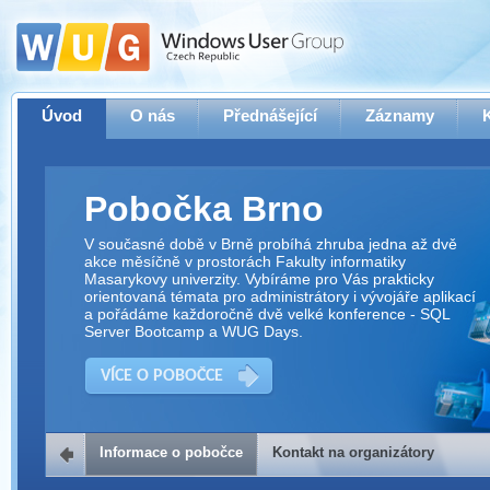
Úvod
O nás
Přednášející
Záznamy
Pobočka Brno
V současné době v Brně probíhá zhruba jedna až dvě
akce měsíčně v prostorách Fakulty informatiky
Masarykovy univerzity. Vybíráme pro Vás prakticky
orientovaná témata pro administrátory i vývojáře aplikací
a pořádáme každoročně dvě velké konference - SQL
Server Bootcamp a WUG Days.
VÍCE O POBOČCE
Informace o pobočce
Kontakt na organizátory
Kontakt na organizátory