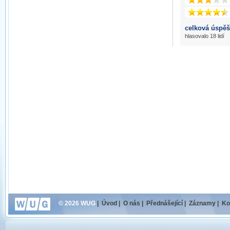
celková úspěš
hlasovalo 18 lidí
© 2026 WUG
|
Úvod
|
O nás
|
Přednášející
|
Záznamy
|
Ko