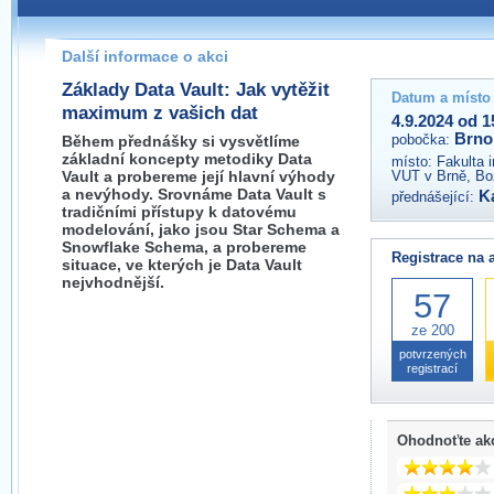
Pokud máte jakýkoliv dotaz na organizátory této akce,
prosím neváhejte nás kontaktovat na e-mailu:
Další informace o akci
brno@wug.cz
Základy Data Vault: Jak vytěžit
Datum a místo
maximum z vašich dat
4.9.2024 od 1
Brno
pobočka:
Během přednášky si vysvětlíme
základní koncepty metodiky Data
místo:
Fakulta 
Vault a probereme její hlavní výhody
VUT v Brně, Bo
a nevýhody. Srovnáme Data Vault s
K
přednášející:
tradičními přístupy k datovému
modelování, jako jsou Star Schema a
Snowflake Schema, a probereme
Registrace na 
situace, ve kterých je Data Vault
nejvhodnější.
57
ze 200
potvrzených
registrací
Ohodnoťte ak