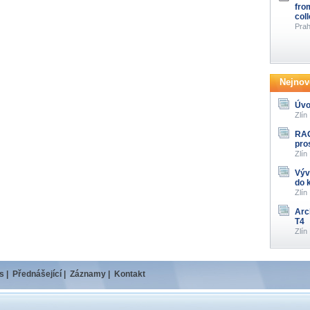
fro
col
Prah
Nejnově
Úvo
Zlín
RAG
pro
Zlín
Výv
do 
Zlín
Arc
T4
Zlín
s
|
Přednášející
|
Záznamy
|
Kontakt