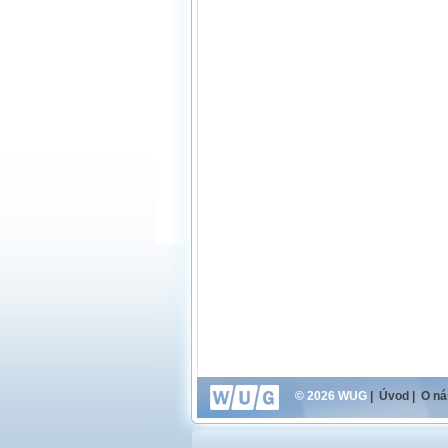
© 2026 WUG
|
Úvod
|
O ná