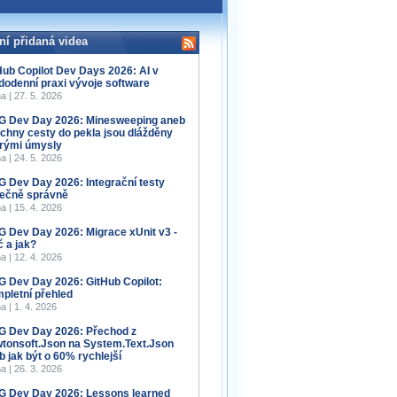
ní přidaná videa
Hub Copilot Dev Days 2026: AI v
dodenní praxi vývoje software
a | 27. 5. 2026
 Dev Day 2026: Minesweeping aneb
chny cesty do pekla jsou dlážděny
rými úmysly
a | 24. 5. 2026
 Dev Day 2026: Integrační testy
ečně správně
a | 15. 4. 2026
 Dev Day 2026: Migrace xUnit v3 -
č a jak?
a | 12. 4. 2026
 Dev Day 2026: GitHub Copilot:
pletní přehled
a | 1. 4. 2026
 Dev Day 2026: Přechod z
tonsoft.Json na System.Text.Json
b jak být o 60% rychlejší
a | 26. 3. 2026
 Dev Day 2026: Lessons learned