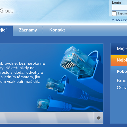
Login
Zapama
»
nová re
jící
Záznamy
Kontakt
Moje
Pro zo
Nejbl
se pro
 dobrovolně, bez nároku na
y. Někteří nikdy na
2. 9. 
Pobo
řesto si dodali odvahy a
WUG 
e s jedním tématem, jiní
4. 9. 
Brno
Všem však patří náš dík.
SQL 
Ostr