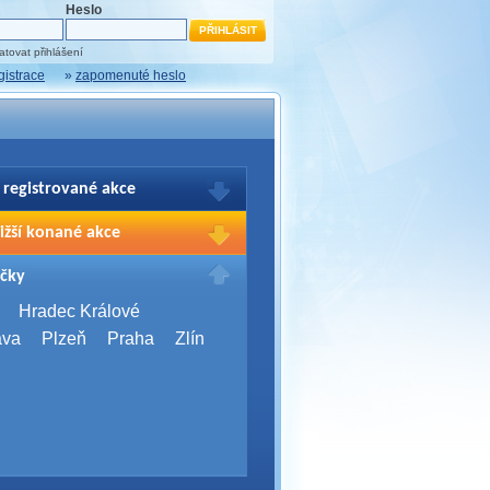
Heslo
tovat přihlášení
gistrace
»
zapomenuté heslo
 registrované akce
brazení Vašich registrací na akce
ižší konané akce
sím přihlašte.
2026,
Brno
čky
Days 2026
2026,
Brno
Hradec Králové
Server Bootcamp 2026
ava
Plzeň
Praha
Zlín