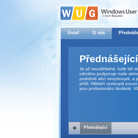
Úvod
O nás
Přednáše
Přednášející
Je až neuvěřitelné, kolik lidí
odměnu podporuje naše aktivit
podobné akci nevystoupili, a p
přišli. Někteří vystoupili pouz
jsou profesionální školitelé. 
Přednášející