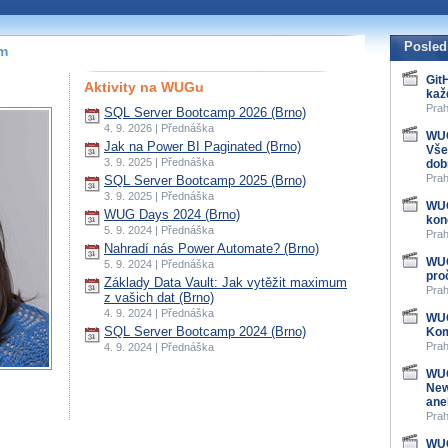
Posled
ím
Git
Aktivity na WUGu
kaž
Prah
SQL Server Bootcamp 2026 (Brno)
4. 9. 2026 | Přednáška
WUG
Jak na Power BI Paginated (Brno)
Vše
3. 9. 2025 | Přednáška
dob
Prah
SQL Server Bootcamp 2025 (Brno)
3. 9. 2025 | Přednáška
WUG
WUG Days 2024 (Brno)
kon
5. 9. 2024 | Přednáška
Prah
Nahradí nás Power Automate? (Brno)
WUG
5. 9. 2024 | Přednáška
pro
Základy Data Vault: Jak vytěžit maximum
Prah
z vašich dat (Brno)
4. 9. 2024 | Přednáška
WUG
SQL Server Bootcamp 2024 (Brno)
Kom
Prah
4. 9. 2024 | Přednáška
WUG
New
ane
Prah
WUG