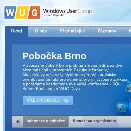
Úvod
O nás
Přednášející
Záznamy
Pobočka Brno
V současné době v Brně probíhá zhruba jedna až dvě
akce měsíčně v prostorách Fakulty informatiky
Masarykovy univerzity. Vybíráme pro Vás prakticky
orientovaná témata pro administrátory i vývojáře aplikací
a pořádáme každoročně dvě velké konference - SQL
Server Bootcamp a WUG Days.
VÍCE O POBOČCE
Informace o pobočce
Kontakt na organizátory
Kontakt na organizátory