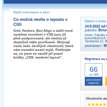
Pokud máte jakýkoliv dotaz na organizátory této akce,
prosím neváhejte nás kontaktovat na e-mailu:
Další informace o akci
brno@wug.cz
Co možná nevíte o layoutu v
Datum a místo
CSS
14.9.2022 od 
Brno
pobočka:
Grid, flexbox, Box Align a další nové
systémy rozvržení v CSS jsou již
místo:
Fakulta 
plně podporované, ale možná až
komunikačních 
Technická 12, 
zbytečně málo používané. Skrývají
M
navíc řadu skvělých vlastností, které
přednášející:
vám usnadní psaní stylů. Podívejte
se, co jsem se naučil při psaní
knížky „CSS: moderní layout“.
Registrace na 
66
ze 300
potvrzených
registrací
Ohodnoťte ak