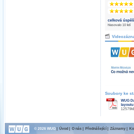
celková úspěš
hlasovalo 10 lidí
Videozázn
Soubory ke st
WUG Da
layoutu
12579kB
© 2026 WUG
|
Úvod
|
O nás
|
Přednášející
|
Záznamy
|
Ko