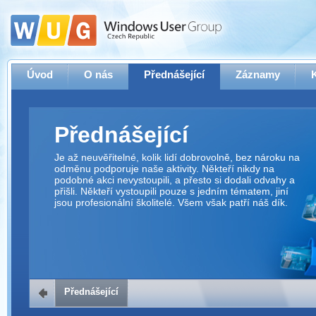
Úvod
O nás
Přednášející
Záznamy
Přednášející
Je až neuvěřitelné, kolik lidí dobrovolně, bez nároku na
odměnu podporuje naše aktivity. Někteří nikdy na
podobné akci nevystoupili, a přesto si dodali odvahy a
přišli. Někteří vystoupili pouze s jedním tématem, jiní
jsou profesionální školitelé. Všem však patří náš dík.
Přednášející