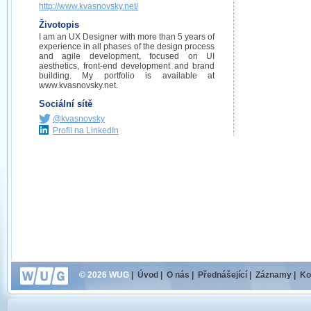
http://www.kvasnovsky.net/
Životopis
I am an UX Designer with more than 5 years of
experience in all phases of the design process
and agile development, focused on UI
aesthetics, front-end development and brand
building. My portfolio is available at
www.kvasnovsky.net.
Sociální sítě
@kvasnovsky
Profil na LinkedIn
© 2026 WUG
|
Úvod
|
O nás
|
Přednášející
|
Záznamy
|
Ko