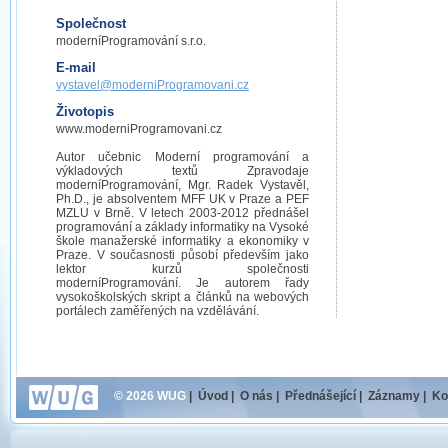
Společnost
moderníProgramování s.r.o.
E-mail
vystavel@moderniProgramovani.cz
Životopis
www.moderniProgramovani.cz
Autor učebnic Moderní programování a
výkladových textů Zpravodaje
moderníProgramování, Mgr. Radek Vystavěl,
Ph.D., je absolventem MFF UK v Praze a PEF
MZLU v Brně. V letech 2003-2012 přednášel
programování a základy informatiky na Vysoké
škole manažerské informatiky a ekonomiky v
Praze. V současnosti působí především jako
lektor kurzů společnosti
moderníProgramování. Je autorem řady
vysokoškolských skript a článků na webových
portálech zaměřených na vzdělávání.
© 2026 WUG
|
Úvod
|
O nás
|
Přednášející
|
Záznamy
|
Ko