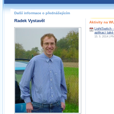
Další informace o přednášejícím
Radek Vystavěl
Aktivity na 
LightSwitch 
aplikací také
15. 5. 2014 | P