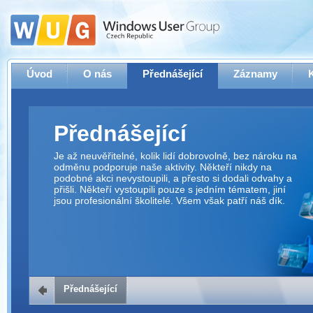
Úvod
O nás
Přednášející
Záznamy
Přednášející
Je až neuvěřitelné, kolik lidí dobrovolně, bez nároku na
odměnu podporuje naše aktivity. Někteří nikdy na
podobné akci nevystoupili, a přesto si dodali odvahy a
přišli. Někteří vystoupili pouze s jedním tématem, jiní
jsou profesionální školitelé. Všem však patří náš dík.
Přednášející