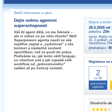
Pokud máte jakýkoliv dotaz na organizátory této akce,
prosím neváhejte nás kontaktovat na e-mailu:
Další informace o akci
zlin@wug.cz
Dejte svému agentovi
Datum a místo
superschopnosti
26.5.2026 od 
Zlín
pobočka:
Váš AI agent dělá, co mu řeknete –
ale ví vůbec co po něm chcete? Skill
místo:
Baťův ins
Superpowers agenta naučí se vás
15, 2.podlaží, 
Vavrečkova 7040
nejdříve zeptat a „vydolovat" z vás
M
kontext a následně sestavit
přednášející:
specifikaci, než se pustí do práce.
Podíváme se, jak tento skill funguje,
co všechno umí a jak vypadá celé
Registrace na 
workflow od „jednoslovného"
zadání až po hotový commit.
2
ze 90
potvrzených
registrací
Ohodnoťte ak