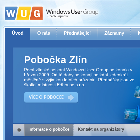
Úvod
O nás
Přednášející
Záznamy
Pobočka Zlín
První zlínské setkání Windows User Group se konalo v
březnu 2009. Od té doby se konají setkání jedenkrát
měsíčně s výjimkou letních prázdnin. Přednášky jsou ve
školící místnosti Edhouse s.r.o.
VÍCE O POBOČCE
Informace o pobočce
Kontakt na organizátory
Kontakt na organizátory