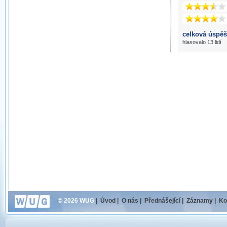
celková úspěš
hlasovalo 13 lidí
© 2026 WUG
|
Úvod
|
O nás
|
Přednášející
|
Záznamy
|
Ko