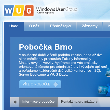
Úvod
O nás
Přednášející
Záznamy
Pobočka Brno
V současné době v Brně probíhá zhruba jedna až dvě
akce měsíčně v prostorách Fakulty informatiky
Masarykovy univerzity. Vybíráme pro Vás prakticky
orientovaná témata pro administrátory i vývojáře aplikací
a pořádáme každoročně dvě velké konference - SQL
Server Bootcamp a WUG Days.
VÍCE O POBOČCE
Informace o pobočce
Kontakt na organizátory
Kontakt na organizátory