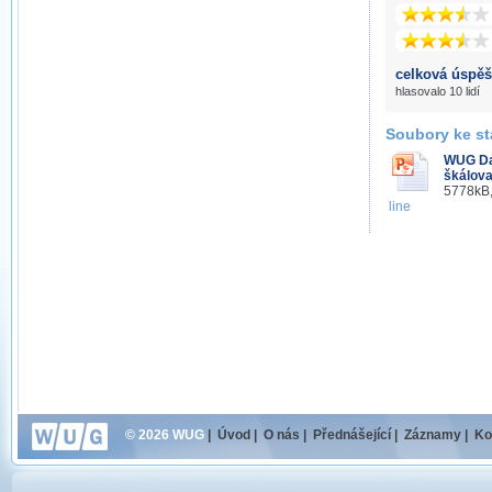
celková úspěš
hlasovalo 10 lidí
Soubory ke st
WUG Day
škálova
5778kB,
line
© 2026 WUG
|
Úvod
|
O nás
|
Přednášející
|
Záznamy
|
Ko