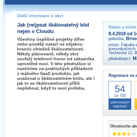
Pokud máte jakýkoliv dotaz na organizátory této akce,
prosím neváhejte nás kontaktovat na e-mailu:
Další informace o akci
brno@wug.cz
Jak (ne)psat škálovatelný kód
Datum a místo
nejen v Cloudu
8.4.2018 od 1
Brno
pobočka:
Všechny úspěšné projekty dříve
nebo později narazí na nějakou
místo:
Fakulta 
hranici ohledně škálovatelnosti.
komunikačních 
Technická 12, 
Někdy plánovaně, někdy skrz
M
zoufalý telefonní hovor od zákazníka
přednášející:
uprostřed noci. V této přednášce si
nastíníme na praktických příkladech
z reálného SaaS produktu, jak
Registrace na 
uvažovat o škálovatelném kódu, ale i
jak to se škálovatelností příliš
54
nepřehnat, když to není potřeba.
ze 700
potvrzených
registrací
Ohodnoťte ak