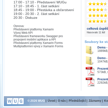
17:00 - 17:10 - Představení WUGu
17:10 - 18:45 - 1. část setkání
18:45 - 19:00 - Přestávka a občerstvení
19:00 - 20:30 - 2. část setkání
20:30 - Diskuze
Osnova:
celková úspěš
Představení platformy Xamarin
hlasovalo 11 lidí
Vývoj Web API
Představení frameworku Swagger pro
propojení mobilní aplikace a API
Soubory ke st
Představení platformy Xamarin Forms
Multiplatformní vývoj v Xamarin Forms
Dema - 
1889kB,
Demo - 
1047kB,
Prezent
573kB, 
Prezent
2292kB,
© 2026 WUG
|
Úvod
|
O nás
|
Přednášející
|
Záznamy
|
Ko