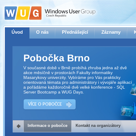
Úvod
O nás
Přednášející
Záznamy
Pobočka Brno
V současné době v Brně probíhá zhruba jedna až dvě
akce měsíčně v prostorách Fakulty informatiky
Masarykovy univerzity. Vybíráme pro Vás prakticky
orientovaná témata pro administrátory i vývojáře aplikací
a pořádáme každoročně dvě velké konference - SQL
Server Bootcamp a WUG Days.
VÍCE O POBOČCE
Informace o pobočce
Kontakt na organizátory
Kontakt na organizátory