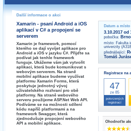
Pokud máte jakýkoliv dotaz na organizátory této akce,
prosím neváhejte nás kontaktovat na e-mailu:
Další informace o akci
brno@wug.cz
Xamarin - psaní Android a iOS
Datum a místo
aplikací v C# a propojení se
3.10.2017 od 
serverem
Brno
pobočka:
místo:
Fakulta 
Xamarin je framework, pomocí
univerzity (A31
kterého se dají vyvíjet aplikace pro
R
přednášející:
Android a iOS v jazyku C#. Přijďte sa
Tomáš Jurás
podívat jak tenhle framework
funguje. Ukážeme vám jak vytvořit
aplikaci, která bude komunikovat s
webovým serverem. Na straně
Registrace na 
mobilní aplikace budeme využívat
platformu Xamarin Forms, která
47
poskytuje jednotný vývoj
uživatelského rozhraní pro obě
ze 85
platformy. Na straně webového
potvrzených
serveru použijeme ASP.Net Web API.
registrací
Podíváme se na možnosti sdílení
kódu napříč platformami a na
framework Swagger, která
zjednodušuje propojení webového
Ohodnoťte ak
API a mobilní aplikace.