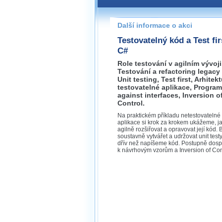
Pokud máte jakýkoliv dotaz na
prosím neváhejte nás kontakt
Další informace o akci
praha@wug.cz
Testovatelný kód a Test fir
C#
Role testování v agilním vývoji
Testování a refactoring legacy
Unit testing, Test first, Arhitek
testovatelné aplikace, Progra
against interfaces, Inversion o
Control.
Na praktickém příkladu netestovatelné
aplikace si krok za krokem ukážeme, j
agilně rozšiřovat a opravovat její kód
soustavně vytvářet a udržovat unit testy
dřív než napíšeme kód. Postupně dos
k návrhovým vzorům a Inversion of Con