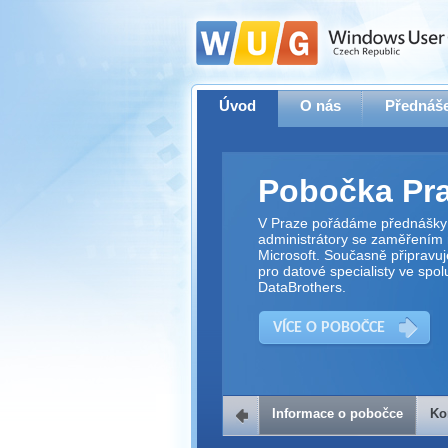
Úvod
O nás
Přednáše
Pobočka Pr
V Praze pořádáme přednášky 
administrátory se zaměřením 
Microsoft. Současně připravu
pro datové specialisty ve spol
DataBrothers.
VÍCE O POBOČCE
Informace o pobočce
Ko
Kontakt na 