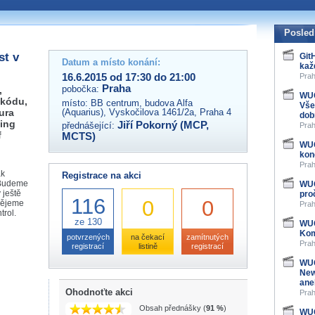
 organizátory této akce,
ovat na e-mailu:
Posled
st v
Git
Datum a místo konání:
kaž
16.6.2015 od 17:30 do 21:00
Prah
Praha
pobočka:
,
WUG
 kódu,
místo:
BB centrum, budova Alfa
Vše
tura
(Aquarius), Vyskočilova 1461/2a, Praha 4
dob
ming
Jiří Pokorný (MCP,
přednášející:
Prah
f
MCTS)
WUG
kon
Prah
ak
Registrace na akci
. Budeme
WUG
 ještě
pro
116
0
0
pějeme
Prah
trol.
ze 130
WUG
Kom
potvrzených
na čekací
zamítnutých
Prah
registrací
listině
registrací
WUG
New
ane
Ohodnoťte akci
Prah
Obsah přednášky (
91 %
)
WUG