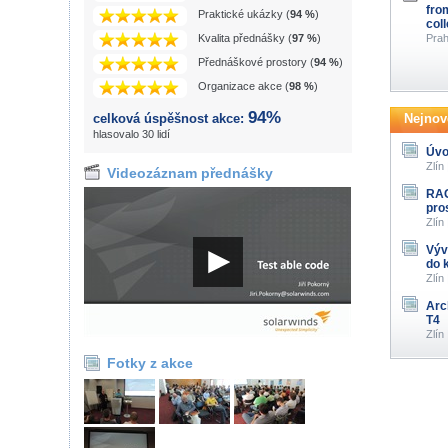
fro
Praktické ukázky (
94 %
)
col
Kvalita přednášky (
97 %
)
Prah
Přednáškové prostory (
94 %
)
Organizace akce (
98 %
)
94%
celková úspěšnost akce:
Nejnově
hlasovalo 30 lidí
Úvo
Zlín
Videozáznam přednášky
RAG
pro
Zlín
Výv
do 
Zlín
Arc
T4
Zlín
Fotky z akce