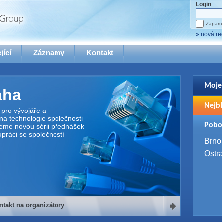
Login
Zapama
»
nová re
jící
Záznamy
Kontakt
Moje
aha
Pro zo
Nejbl
se pro
pro vývojáře a
na technologie společnosti
2. 9. 
Pobo
jeme novou sérii přednášek
WUG 
upráci se společností
4. 9. 
Brno
SQL 
Ostr
ntakt na organizátory
organizátory