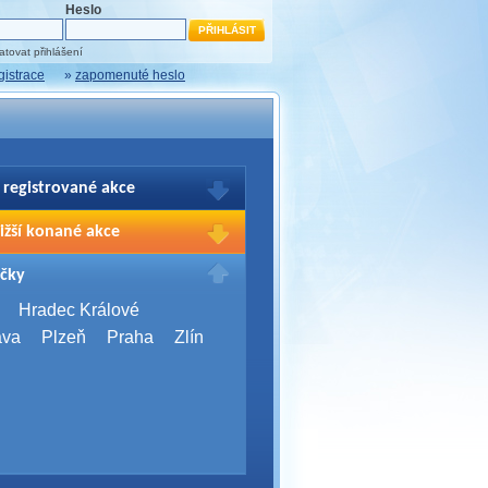
Heslo
tovat přihlášení
gistrace
»
zapomenuté heslo
 registrované akce
brazení Vašich registrací na akce
ižší konané akce
sím přihlašte.
2026,
Brno
čky
Days 2026
2026,
Brno
Hradec Králové
Server Bootcamp 2026
ava
Plzeň
Praha
Zlín