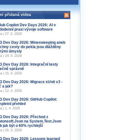
ní přidaná videa
Hub Copilot Dev Days 2026: AI v
dodenní praxi vývoje software
a | 27. 5. 2026
 Dev Day 2026: Minesweeping aneb
chny cesty do pekla jsou dlážděny
rými úmysly
a | 24. 5. 2026
 Dev Day 2026: Integrační testy
ečně správně
a | 15. 4. 2026
 Dev Day 2026: Migrace xUnit v3 -
č a jak?
a | 12. 4. 2026
 Dev Day 2026: GitHub Copilot:
pletní přehled
a | 1. 4. 2026
 Dev Day 2026: Přechod z
tonsoft.Json na System.Text.Json
b jak být o 60% rychlejší
a | 26. 3. 2026
 Dev Day 2026: Lessons learned