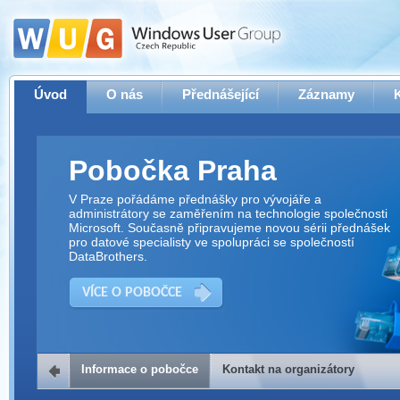
Úvod
O nás
Přednášející
Záznamy
Pobočka Praha
V Praze pořádáme přednášky pro vývojáře a
administrátory se zaměřením na technologie společnosti
Microsoft. Současně připravujeme novou sérii přednášek
pro datové specialisty ve spolupráci se společností
DataBrothers.
VÍCE O POBOČCE
Informace o pobočce
Kontakt na organizátory
Kontakt na organizátory