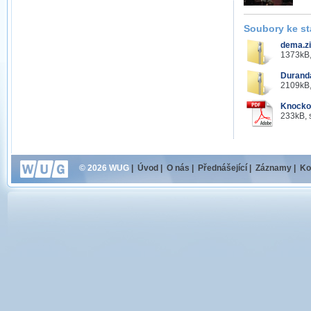
Soubory ke st
dema.z
1373kB,
Durand
2109kB,
Knockou
233kB, 
© 2026 WUG
|
Úvod
|
O nás
|
Přednášející
|
Záznamy
|
Ko