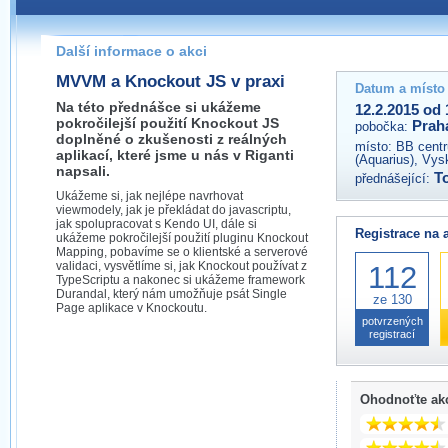
Pokud máte jakýkoliv dotaz na organizátory této akce,
prosím neváhejte nás kontaktovat na e-mailu:
Další informace o akci
praha@wug.cz
MVVM a Knockout JS v praxi
Datum a místo
Na této přednášce si ukážeme
12.2.2015 od 
pokročilejší použití Knockout JS
Prah
pobočka:
doplněné o zkušenosti z reálných
místo:
BB centr
aplikací, které jsme u nás v Riganti
(Aquarius), Vys
napsali.
T
přednášející:
Ukážeme si, jak nejlépe navrhovat
viewmodely, jak je překládat do javascriptu,
jak spolupracovat s Kendo UI, dále si
Registrace na 
ukážeme pokročilejší použití pluginu Knockout
Mapping, pobavíme se o klientské a serverové
validaci, vysvětlíme si, jak Knockout používat z
112
TypeScriptu a nakonec si ukážeme framework
Durandal, který nám umožňuje psát Single
ze 130
Page aplikace v Knockoutu.
potvrzených
registrací
Ohodnoťte ak