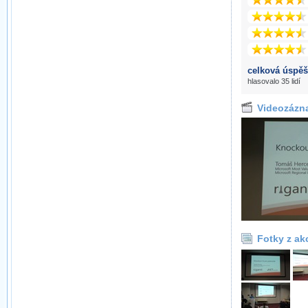
celková úspěš
hlasovalo 35 lidí
Videozázn
Fotky z ak