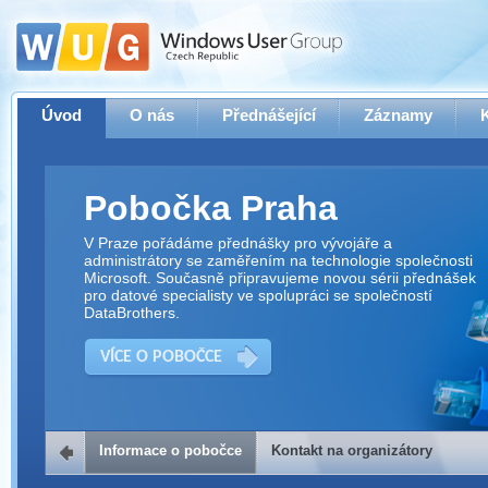
Úvod
O nás
Přednášející
Záznamy
Pobočka Praha
V Praze pořádáme přednášky pro vývojáře a
administrátory se zaměřením na technologie společnosti
Microsoft. Současně připravujeme novou sérii přednášek
pro datové specialisty ve spolupráci se společností
DataBrothers.
VÍCE O POBOČCE
Informace o pobočce
Kontakt na organizátory
Kontakt na organizátory