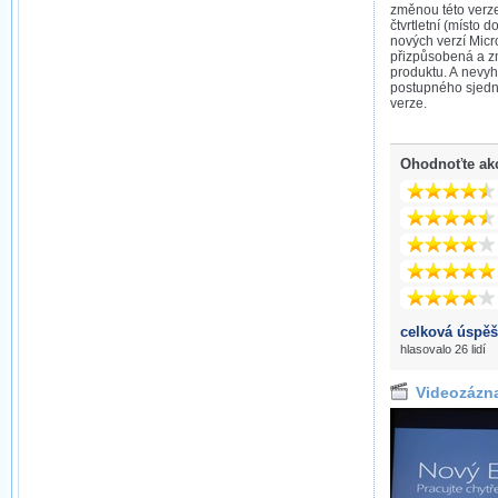
změnou této verz
čtvrtletní (místo 
nových verzí Micro
přizpůsobená a z
produktu. A nevyhn
postupného sjedn
verze.
Ohodnoťte ak
celková úspěš
hlasovalo 26 lidí
Videozázn