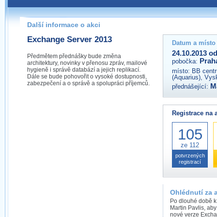
Pokud máte jakýkoliv dotaz na organizátory této akce,
prosím neváhejte nás kontaktovat na e-mailu:
Další informace o akci
praha@wug.cz
Exchange Server 2013
Datum a místo
24.10.2013 od
Předmětem přednášky bude změna
Prah
pobočka:
architektury, novinky v přenosu zpráv, mailové
hygieně i správě databází a jejich replikací.
místo:
BB centr
Dále se bude pohovořit o vysoké dostupnosti,
(Aquarius), Vys
zabezpečení a o správě a spolupráci příjemců.
M
přednášející:
Registrace na 
105
ze 112
potvrzených
registrací
Ohlédnutí za 
Po dlouhé době k
Martin Pavlis, ab
nové verze Excha