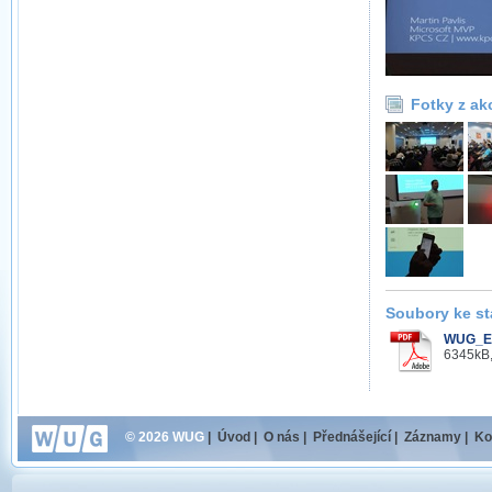
Fotky z ak
Soubory ke st
WUG_Ex
6345kB,
© 2026 WUG
|
Úvod
|
O nás
|
Přednášející
|
Záznamy
|
Ko