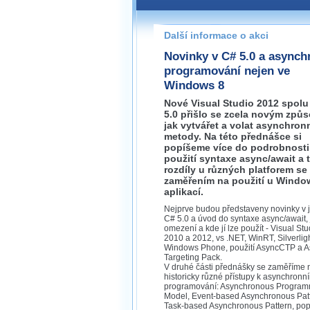
Pokud máte jakýkoliv dotaz na
prosím neváhejte nás kontakt
Další informace o akci
praha@wug.cz
Novinky v C# 5.0 a asynch
programování nejen ve
Windows 8
Nové Visual Studio 2012 spolu
5.0 přišlo se zcela novým způ
jak vytvářet a volat asynchron
metody. Na této přednášce si
popíšeme více do podrobnosti
použití syntaxe async/await a 
rozdíly u různých platforem se
zaměřením na použití u Windo
aplikací.
Nejprve budou představeny novinky v 
C# 5.0 a úvod do syntaxe async/await, j
omezení a kde jí lze použít - Visual Stu
2010 a 2012, vs .NET, WinRT, Silverlig
Windows Phone, použití AsyncCTP a A
Targeting Pack.
V druhé části přednášky se zaměříme 
historicky různé přístupy k asynchronn
programování: Asynchronous Progra
Model, Event-based Asynchronous Patt
Task-based Asynchronous Pattern, popi