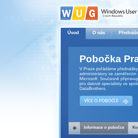
Úvod
O nás
Přednáše
Pobočka Pr
V Praze pořádáme přednášky 
administrátory se zaměřením 
Microsoft. Současně připravu
pro datové specialisty ve spol
DataBrothers.
VÍCE O POBOČCE
Informace o pobočce
Ko
Kontakt na 