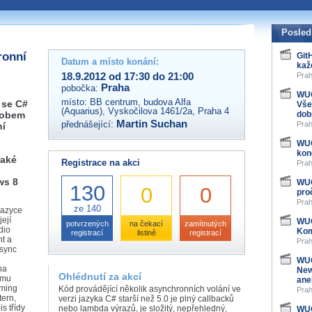
 organizátory této akce,
ovat na e-mailu:
Posled
ronní
Git
Datum a místo konání:
kaž
18.9.2012 od 17:30 do 21:00
Prah
Praha
pobočka:
WUG
místo:
BB centrum, budova Alfa
 se C#
Vše
(Aquarius), Vyskočilova 1461/2a, Praha 4
sobem
dob
Martin Suchan
přednášející:
Prah
ní
WUG
kon
také
Registrace na akci
Prah
ws 8
WUG
130
0
0
pro
Prah
ze 140
jazyce
ejí
WUG
potvrzených
na čekací
zamítnutých
dio
Kom
registrací
listině
registrací
ht a
Prah
sync
WUG
na
New
Ohlédnutí za akcí
ímu
ane
mming
Kód provádějící několik asynchronních volání ve
Prah
ern,
verzi jazyka C# starší než 5.0 je plný callbacků
s třídy
nebo lambda výrazů, je složitý, nepřehledný,
WUG