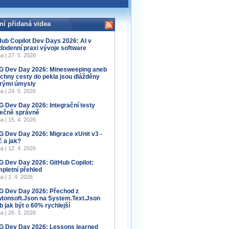
ní přidaná videa
Hub Copilot Dev Days 2026: AI v
dodenní praxi vývoje software
a | 27. 5. 2026
 Dev Day 2026: Minesweeping aneb
chny cesty do pekla jsou dlážděny
rými úmysly
a | 24. 5. 2026
 Dev Day 2026: Integrační testy
ečně správně
a | 15. 4. 2026
 Dev Day 2026: Migrace xUnit v3 -
č a jak?
a | 12. 4. 2026
 Dev Day 2026: GitHub Copilot:
pletní přehled
a | 1. 4. 2026
 Dev Day 2026: Přechod z
tonsoft.Json na System.Text.Json
b jak být o 60% rychlejší
a | 26. 3. 2026
 Dev Day 2026: Lessons learned