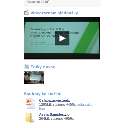
hlasovalo 21 lidí
Videozáznam přednášky
Fotky z akce
Soubory ke stažení
Csharp.async.pptx
1295kB, staženo 4450x,
zobrazit on-
line
AsyncSamples.zip
264kB, staženo 4656x