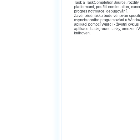
Task a TaskCompletionSource, rozdíly
platformami, použití continuation, cance
progres notifikace, debugování.
Závěr přednášku bude věnován specif
asynchronního programování u Windo
aplikací pomocí WinRT - životní cyklus
aplikace, background tasky, omezení
knihoven.