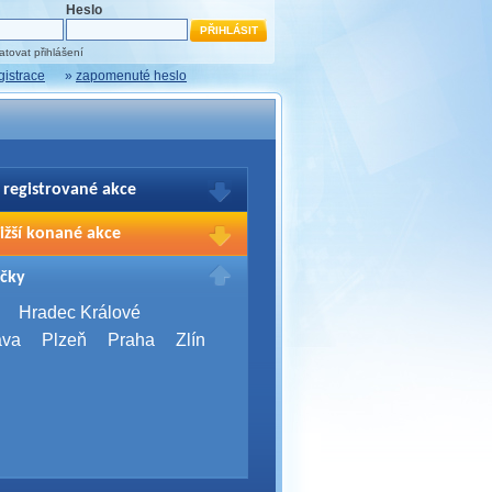
Heslo
tovat přihlášení
gistrace
»
zapomenuté heslo
 registrované akce
brazení Vašich registrací na akce
ižší konané akce
sím přihlašte.
2026,
Brno
čky
Days 2026
2026,
Brno
Hradec Králové
Server Bootcamp 2026
ava
Plzeň
Praha
Zlín