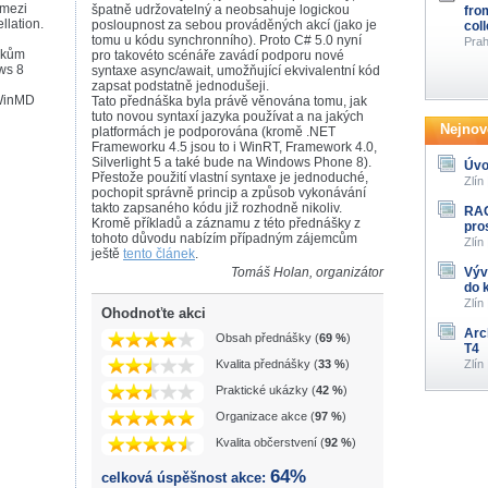
 mezi
špatně udržovatelný a neobsahuje logickou
fro
llation.
posloupnost za sebou prováděných akcí (jako je
col
tomu u kódu synchronního). Proto C# 5.0 nyní
Prah
ikům
pro takovéto scénáře zavádí podporu nové
ws 8
syntaxe async/await, umožňující ekvivalentní kód
zapsat podstatně jednodušeji.
 WinMD
Tato přednáška byla právě věnována tomu, jak
tuto novou syntaxí jazyka používat a na jakých
Nejnově
platformách je podporována (kromě .NET
Frameworku 4.5 jsou to i WinRT, Framework 4.0,
Silverlight 5 a také bude na Windows Phone 8).
Úvo
Přestože použití vlastní syntaxe je jednoduché,
Zlín
pochopit správně princip a způsob vykonávání
takto zapsaného kódu již rozhodně nikoliv.
RAG
Kromě příkladů a záznamu z této přednášky z
pro
tohoto důvodu nabízím případným zájemcům
Zlín
ještě
tento článek
.
Tomáš Holan, organizátor
Výv
do 
Zlín
Ohodnoťte akci
Arc
Obsah přednášky (
69 %
)
T4
Kvalita přednášky (
33 %
)
Zlín
Praktické ukázky (
42 %
)
Organizace akce (
97 %
)
Kvalita občerstvení (
92 %
)
64%
celková úspěšnost akce: