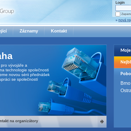
Login
Zapama
»
nová re
jící
Záznamy
Kontakt
Moje
aha
Pro zo
Nejbl
se pro
pro vývojáře a
na technologie společnosti
2. 9. 
Pobo
jeme novou sérii přednášek
WUG 
upráci se společností
4. 9. 
Brno
SQL 
Ostr
ntakt na organizátory
organizátory