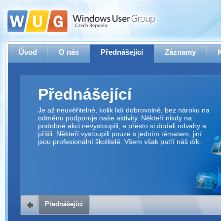
Úvod
O nás
Přednášející
Záznamy
Přednášející
Je až neuvěřitelné, kolik lidí dobrovolně, bez nároku na
odměnu podporuje naše aktivity. Někteří nikdy na
podobné akci nevystoupili, a přesto si dodali odvahy a
přišli. Někteří vystoupili pouze s jedním tématem, jiní
jsou profesionální školitelé. Všem však patří náš dík.
Přednášející