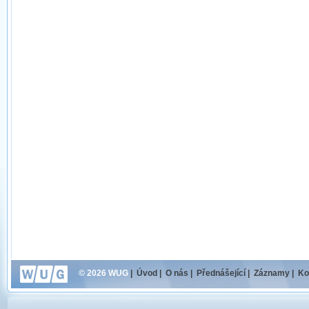
© 2026 WUG
|
Úvod
|
O nás
|
Přednášející
|
Záznamy
|
Ko