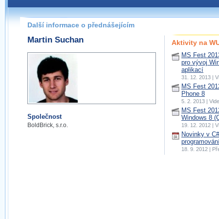
Další informace o přednášejícím
Martin Suchan
Aktivity na 
MS Fest 2013
pro vývoj W
aplikací
31. 12. 2013 |
MS Fest 201
Phone 8
5. 2. 2013 | Vi
MS Fest 201
Společnost
Windows 8 (
BoldBrick, s.r.o.
19. 12. 2012 |
Novinky v C#
programování
18. 9. 2012 | P