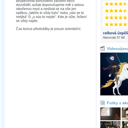
bezpečnosti koncového zařízení něco
dozvědět, avšak doporučujeme míti s sebou
otevřenou mysl a nedívat se na vše jen
optikou „takhle to vždy bylo“ nebo „nás se to
netýká“ či „u nás to nejde“. Kde je vůle, řešení
se vždy najde.
Čas konce přednášky je pouze orientační.
celková úspěš
hlasovalo 57 lidí
Videozázn
Fotky z ak