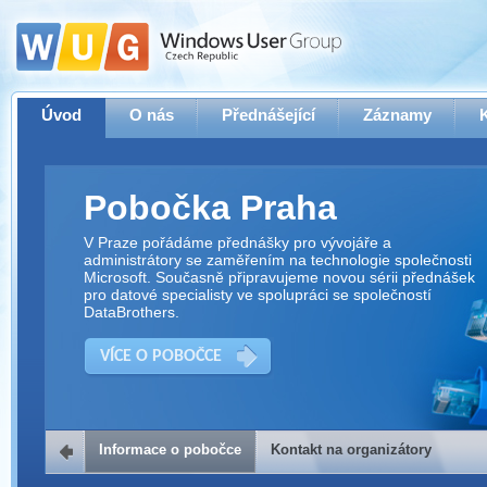
Úvod
O nás
Přednášející
Záznamy
Pobočka Praha
V Praze pořádáme přednášky pro vývojáře a
administrátory se zaměřením na technologie společnosti
Microsoft. Současně připravujeme novou sérii přednášek
pro datové specialisty ve spolupráci se společností
DataBrothers.
VÍCE O POBOČCE
Informace o pobočce
Kontakt na organizátory
Kontakt na organizátory