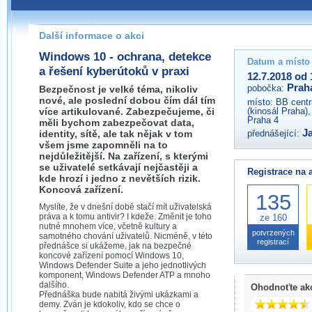
Pokud máte jakýkoliv dotaz na organizátory této akce,
prosím neváhejte nás kontaktovat na e-mailu:
Další informace o akci
praha@wug.cz
Windows 10 - ochrana, detekce
Datum a místo
a řešení kyberútoků v praxi
12.7.2018 od 
Prah
pobočka:
Bezpečnost je velké téma, nikoliv
nové, ale poslední dobou čím dál tím
místo:
BB centr
více artikulované. Zabezpečujeme, či
(kinosál Praha)
Praha 4
měli bychom zabezpečovat data,
Ja
identity, sítě, ale tak nějak v tom
přednášející:
všem jsme zapomněli na to
nejdůležitější. Na zařízení, s kterými
se uživatelé setkávají nejčastěji a
Registrace na 
kde hrozí i jedno z nevětších rizik.
Koncová zařízení.
135
Myslíte, že v dnešní době stačí mít uživatelská
práva a k tomu antivir? I kdeže. Změnit je toho
ze 160
nutné mnohem více, včetně kultury a
potvrzených
samotného chování uživatelů. Nicméně, v této
registrací
přednášce si ukážeme, jak na bezpečné
koncové zařízení pomocí Windows 10,
Windows Defender Suite a jeho jednotlivých
komponent, Windows Defender ATP a mnoho
dalšího.
Ohodnoťte ak
Přednáška bude nabitá živými ukázkami a
demy. Zván je kdokoliv, kdo se chce o