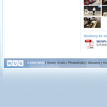
Soubory ke st
WUGPra
6254kB,
© 2026 WUG
|
Úvod
|
O nás
|
Přednášející
|
Záznamy
|
Ko