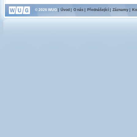
© 2026 WUG
|
Úvod
|
O nás
|
Přednášející
|
Záznamy
|
Ko