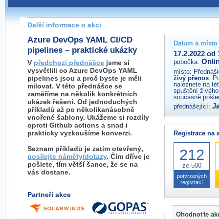
Pokud máte jakýkoliv dotaz na organizátory této akce,
prosím neváhejte nás kontaktovat na e-mailu:
Další informace o akci
Azure DevOps YAML CI/CD
Datum a místo
pipelines – praktické ukázky
17.2.2022 od 
Onli
pobočka:
V
předchozí přednášce
jsme si
vysvětlili co Azure DevOps YAML
místo:
Přednášk
pipelines jsou a proč byste je měli
živý přenos
. P
naleznete na té
milovat. V této přednášce se
spuštění živého
zaměříme na několik konkrétních
současně pošlem
ukázek řešení. Od jednoduchých
J
přednášející:
příkladů až po několikanásobně
vnořené šablony. Ukážeme si rozdíly
oproti Github actions a snad i
prakticky vyzkoušíme konverzi.
Registrace na 
Seznam příkladů je zatím otevřený,
212
posílejte náměty/dotazy
. Čím dříve je
pošlete, tím větší šance, že se na
ze 500
vás dostane.
potvrzených
registrací
Partneři akce
Ohodnoťte ak