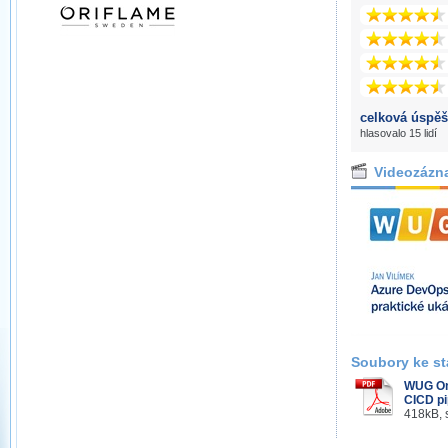
celková úspěš
hlasovalo 15 lidí
Videozázn
Soubory ke st
WUG On
CICD pi
418kB, 