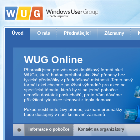
Úvod
O nás
Přednášející
Záznamy
WUG Online
Připravili jsme pro vás nový doplňkový formát akcí
WUGu, které budou probíhat jako živé přenosy bez
fyzické přednášky v přednáškové místnosti. Tento nový
formát akcí chceme používat výhradně pro akce na
specifická témata, která by si na jedné pobočce
nenašla dostatek posluchačů, proto Vám dáváme
příležitost tyto akce sledovat z tepla domova.
Pokud nestihnete živý přenos, záznam přednášky
bude dostupný v naší knihovně záznamů.
Informace o pobočce
Kontakt na organizátory
Kontakt na organizátory