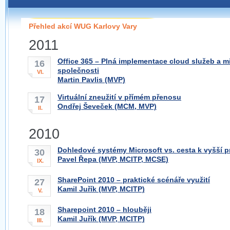
Pokud máte jakýkoliv dotaz na organizátory této
pobočky, prosím neváhejte nás kontaktovat na e-mailu:
Přehled akcí WUG Karlovy Vary
kvary@wug.cz
2011
Office 365 – Plná implementace cloud služeb a mi
16
společnosti
VI.
Martin Pavlis (MVP)
Virtuální zneužití v přímém přenosu
17
Ondřej Ševeček (MCM, MVP)
II.
2010
Dohledové systémy Microsoft vs. cesta k vyšší pr
30
Pavel Řepa (MVP, MCITP, MCSE)
IX.
SharePoint 2010 – praktické scénáře využití
27
Kamil Juřík (MVP, MCITP)
V.
Sharepoint 2010 – hlouběji
18
Kamil Juřík (MVP, MCITP)
III.