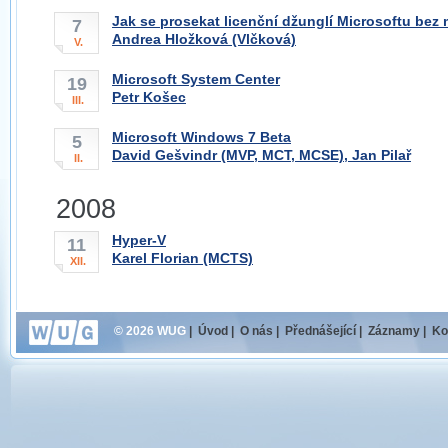
Jak se prosekat licenční džunglí Microsoftu bez
7
Andrea Hložková (Vlčková)
V.
Microsoft System Center
19
Petr Košec
III.
Microsoft Windows 7 Beta
5
David Gešvindr (MVP, MCT, MCSE), Jan Pilař
II.
2008
Hyper-V
11
Karel Florian (MCTS)
XII.
© 2026 WUG
|
Úvod
|
O nás
|
Přednášející
|
Záznamy
|
Ko