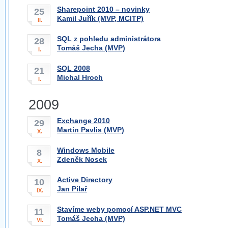
Sharepoint 2010 – novinky
25
Kamil Juřík (MVP, MCITP)
II.
SQL z pohledu administrátora
28
Tomáš Jecha (MVP)
I.
SQL 2008
21
Michal Hroch
I.
2009
Exchange 2010
29
Martin Pavlis (MVP)
X.
Windows Mobile
8
Zdeněk Nosek
X.
Active Directory
10
Jan Pilař
IX.
Stavíme weby pomocí ASP.NET MVC
11
Tomáš Jecha (MVP)
VI.