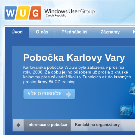
Úvod
O nás
Přednášející
Záznamy
Pobočka Karlovy Vary
Karlovarská pobočka WUGu byla založena v prosinci
roku 2008. Za dobu jejího působení už prošla z krajské
knihovny přes základní školu v Tuhnicích až do krásných
prostor firmy Bit CZ training.
VÍCE O POBOČCE
Informace o pobočce
Kontakt na organizátory
Kontakt na organizátory