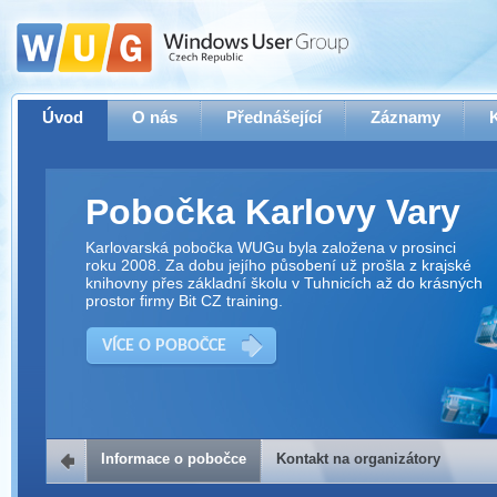
Úvod
O nás
Přednášející
Záznamy
Pobočka Karlovy Vary
Karlovarská pobočka WUGu byla založena v prosinci
roku 2008. Za dobu jejího působení už prošla z krajské
knihovny přes základní školu v Tuhnicích až do krásných
prostor firmy Bit CZ training.
VÍCE O POBOČCE
Informace o pobočce
Kontakt na organizátory
Kontakt na organizátory