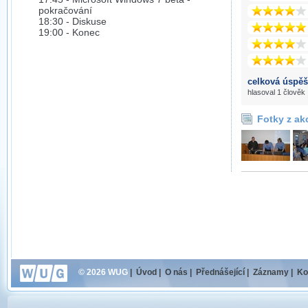
pokračování
18:30 - Diskuse
19:00 - Konec
celková úspěš
hlasoval 1 člověk
Fotky z ak
© 2026 WUG
|
Úvod
|
O nás
|
Přednášející
|
Záznamy
|
Ko