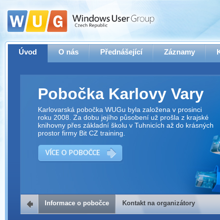
Úvod
O nás
Přednášející
Záznamy
Pobočka Karlovy Vary
Karlovarská pobočka WUGu byla založena v prosinci
roku 2008. Za dobu jejího působení už prošla z krajské
knihovny přes základní školu v Tuhnicích až do krásných
prostor firmy Bit CZ training.
VÍCE O POBOČCE
Informace o pobočce
Kontakt na organizátory
Kontakt na organizátory