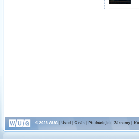
© 2026 WUG
|
Úvod
|
O nás
|
Přednášející
|
Záznamy
|
Ko