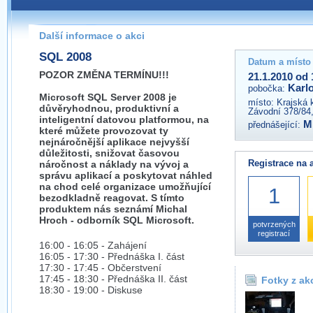
Pokud máte jakýkoliv dotaz na organizátory této akce,
prosím neváhejte nás kontaktovat na e-mailu:
Další informace o akci
kvary@wug.cz
SQL 2008
Datum a místo
POZOR ZMĚNA TERMÍNU!!!
21.1.2010 od 
Karl
pobočka:
Microsoft SQL Server 2008 je
místo:
Krajská 
důvěryhodnou, produktivní a
Závodní 378/84,
inteligentní datovou platformou, na
M
přednášející:
které můžete provozovat ty
nejnáročnější aplikace nejvyšší
důležitosti, snižovat časovou
Registrace na 
náročnost a náklady na vývoj a
správu aplikací a poskytovat náhled
na chod celé organizace umožňující
1
bezodkladně reagovat. S tímto
produktem nás seznámí Michal
Hroch - odborník SQL Microsoft.
potvrzených
registrací
16:00 - 16:05 - Zahájení
16:05 - 17:30 - Přednáška I. část
17:30 - 17:45 - Občerstvení
17:45 - 18:30 - Přednáška II. část
Fotky z ak
18:30 - 19:00 - Diskuse