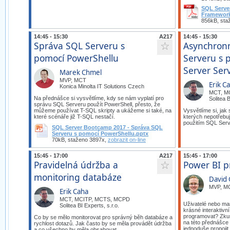
SQL Serve
Framework
856kB, sta
14:45 - 15:30
A217
14:45 - 15:30
Správa SQL Serveru s
Asynchronn
☆
pomocí PowerShellu
Serveru s 
Server Ser
Marek Chmel
MVP, MCT
Erik C
Konica Minolta IT Solutions Czech
MCT, M
Na přednášce si vysvětlíme, kdy se nám vyplatí pro
Solitea B
správu SQL Serveru použít PowerShell, přesto, že
můžeme používat T-SQL skripty a ukážeme si také, na
Vysvětlíme si, jak
které scénáře již T-SQL nestačí.
kterých nepotřebuj
použitím SQL Serv
SQL Server Bootcamp 2017 - Správa SQL
Serveru s pomocí PowerShellu.pptx
70kB, staženo 3897x,
zobrazit on-line
15:45 - 17:00
A217
15:45 - 17:00
Pravidelná údržba a
Power BI p
☆
monitoring databáze
David 
MVP, M
Erik Caha
MCT, MCITP, MCTS, MCPD
Uživatelé nebo ma
Solitea BI Experts, s.r.o.
krásné interaktivn
programovat? Zkust
Co by se mělo monitorovat pro správný běh databáze a
na této přednášce 
rychlost dotazů. Jak často by se měla provádět údržba
jednoduše propojit 
a co všechno by měla obsahovat.