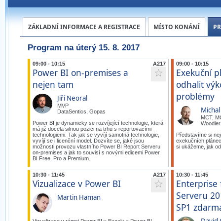
ZÁKLADNÍ INFORMACE A REGISTRACE
MÍSTO KONÁNÍ
P
Program na úterý 15. 8. 2017
09:00 - 10:15
A217
09:00 - 10:15
Power BI on-premises a
Exekuční pl
☆
nejen tam
odhalit vý
problémy
Jiří Neoral
MVP
Michal
DataSentics, Gopas
MCT, M
Power BI je dynamicky se rozvíjející technologie, která
Woodler
má již docela silnou pozici na trhu s reportovacími
technologiemi. Tak jak se vyvíjí samotná technologie,
Představíme si nej
vyvíjí se i licenční model. Dozvíte se, jaké jsou
exekučních plánec
možnosti provozu vlastního Power BI Report Serveru
si ukážeme, jak od
on-premises a jak to souvisí s novými edicemi Power
BI Free, Pro a Premium.
10:30 - 11:45
A217
10:30 - 11:45
Vizualizace v Power BI
Enterprise
☆
Serveru 20
Martin Haman
SP1 zdarm