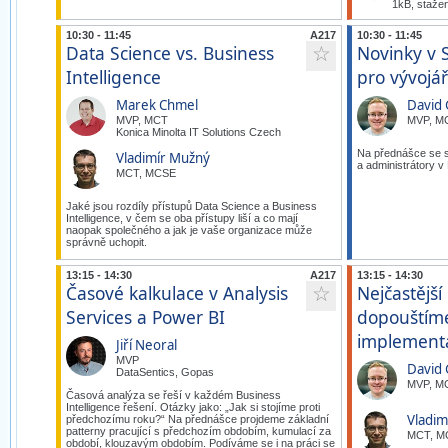
1kB, staže
10:30 - 11:45
A217
10:30 - 11:45
Data Science vs. Business
Novinky v 
☆
Intelligence
pro vývojář
Marek Chmel
David 
MVP, MCT
MVP, M
Konica Minolta IT Solutions Czech
Na přednášce se 
Vladimír Mužný
a administrátory v
MCT, MCSE
Jaké jsou rozdíly přístupů Data Science a Business
Intelligence, v čem se oba přístupy liší a co mají
naopak společného a jak je vaše organizace může
správně uchopit.
13:15 - 14:30
A217
13:15 - 14:30
Časové kalkulace v Analysis
Nejčastější
☆
Services a Power BI
dopouštíme
implementa
Jiří Neoral
MVP
David 
DataSentics, Gopas
MVP, M
Časová analýza se řeší v každém Business
Intelligence řešení. Otázky jako: „Jak si stojíme proti
Vladim
předchozímu roku?“ Na přednášce projdeme základní
patterny pracující s předchozím obdobím, kumulací za
MCT, M
období, klouzavým obdobím. Podíváme se i na práci se