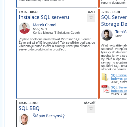
reporty dostupné n
17:15 - 18:30
A217
17:15 - 18:30
Instalace SQL serveru
SQL Server
☆
Storage De
Marek Chmel
MVP, MCT
Tomáš 
Konica Minolta IT Solutions Czech
MVP
Pojďme společně nainstalovat Microsoft SQL Server.
Že to zní až příliš jednoduše? Tak se přijďte podívat, co
Ať už vytváříte tab
všechno je nutné zvážit a zkonfigurovat pro předání
se odráží ve způs
serveru do produkčního prostředí.
fyzicky do datovéh
mechanismy a stru
využívá a lépe tak
se návrhu a optima
spuštění SQL dota
stránek do paměti.
SQL Serve
Indexes an
30kB, staž
SQL Serve
Indexes a
2142kB, st
18:35 - 21:00
nádvoří
SQL BBQ
☆
Štěpán Bechynský