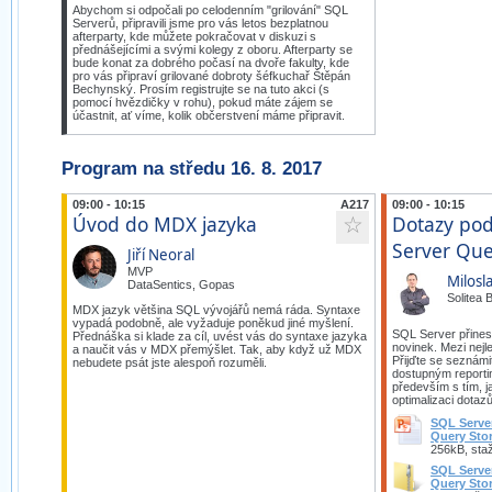
Abychom si odpočali po celodenním "grilování" SQL
Serverů, připravili jsme pro vás letos bezplatnou
afterparty, kde můžete pokračovat v diskuzi s
přednášejícími a svými kolegy z oboru. Afterparty se
bude konat za dobrého počasí na dvoře fakulty, kde
pro vás připraví grilované dobroty šéfkuchař Štěpán
Bechynský. Prosím registrujte se na tuto akci (s
pomocí hvězdičky v rohu), pokud máte zájem se
účastnit, ať víme, kolik občerstvení máme připravit.
Program na středu 16. 8. 2017
09:00 - 10:15
A217
09:00 - 10:15
Úvod do MDX jazyka
Dotazy pod
☆
Server Que
Jiří Neoral
MVP
Milosl
DataSentics, Gopas
Solitea B
MDX jazyk většina SQL vývojářů nemá ráda. Syntaxe
vypadá podobně, ale vyžaduje poněkud jiné myšlení.
SQL Server přines
Přednáška si klade za cíl, uvést vás do syntaxe jazyka
novinek. Mezi nejl
a naučit vás v MDX přemýšlet. Tak, aby když už MDX
Přijďte se seznámit
nebudete psát jste alespoň rozuměli.
dostupným reporti
především s tím, ja
optimalizaci dotaz
SQL Serve
Query Sto
256kB, sta
SQL Serve
Query Stor