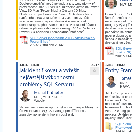
David 
Vizualizace v rámci Power BI v Excelu a Power BI
Desktop umožňují nové pohledy a tzv. wow efekty při
MVP, M
prezentování dat. V Excelu si ukážeme dema na Power
View, 3D Map (Power Map) a Custom 3D Map.
Následně se podíváme na Power BI Desktop, které
První Service Pac
nabízí přes 100 vestavěných a vlastních vizuálů,
šokující změnu, kd
včetně možnosti napsat vlastní R vizuál a opět
enterprise funkcí
demonstruji na připraveném demu. V poslední části si
edic, aby vývojáři 
řekneme jak na real-time streaming, Q&A a Cortana v
databázových řeše
Power BI s následnou demonstrací možností.
podíváme na enter
možná doposud práv
SQL Server Bootcamp 2017 - Vizualizace v
škoda je nezačít n
Power BI.pdf
dostupné ve všech
2553kB, staženo 2914x
SQL Serve
funkce SQ
658kB, sta
13:15 - 14:30
A217
13:15 - 14:30
Jak identifikovat a vyřešit
Entity Fra
☆
nejčastější výkonnostní
Tomáš
problémy SQL Serveru
MVP
RIGANTI
Michal Tinthofer
.NET Core je zde 
nyní usilovně pracu
MCT, MCITP, MCTS
Framework Core by
Woodler
mnoho lidí downgra
Seznámení s nejčastějšími výkonnostními problémy na
Framework 6. Na t
úrovni instance SQL Serveru, jejich příčinami a
verze 2.0 funguje a
způsoby, jak je identifikovat i odstranit.
aplikaci. Uvidíte i
objevily, například
SQL Serve
Framework
1643kB, st