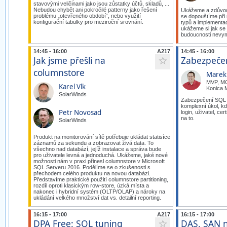
stavovými veličinami jako jsou zůstatky účtů, skladů, ...
Nebudou chybět ani pokročilé patterny jako řešení
Ukážeme a zdůvodn
problému „otevřeného období“, nebo využití
se dopouštíme při
konfigurační tabulky pro meziroční srovnání.
typů a implementac
ukážeme si jak se
budoucnosti nevyms
14:45 - 16:00
A217
14:45 - 16:00
Jak jsme přešli na
Zabezpeče
☆
columnstore
Marek
MVP, M
Karel Vlk
Konica M
SolarWinds
Zabezpečení SQL S
komplexní úkol, k
Petr Novosad
login, uživatel, cer
na to.
SolarWinds
Produkt na monitorování sítě potřebuje ukládat statisíce
záznamů za sekundu a zobrazovat živá data. To
všechno nad databází, jejíž instalace a správa bude
pro uživatele levná a jednoduchá. Ukážeme, jaké nové
možnosti nám v praxi přinesl columnstore v Microsoft
SQL Serveru 2016. Podělíme se o zkušenosti s
přechodem celého produktu na novou databázi.
Představíme praktické použití columnstore partitioning,
rozdíl oproti klasickým row-store, úzká místa a
nakonec i hybridní systém (OLTP/OLAP) a nároky na
ukládání velkého množství dat vs. detailní reporting.
16:15 - 17:00
A217
16:15 - 17:00
DPA Free: SQL tuning
DAS, SAN 
☆