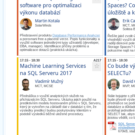
software pro optimalizaci
Spaces? Co
výkonu databází
úložiště a 
Martin Kotala
Erik C
SolarWinds
MCT, M
Solitea B
Představení produktu
Database Performance Analyzer
Řešíte jaké zvolit 
a porovnani free a placené verze. Popis funkcionality a
vhodnější využít 
využití software jednotlivými typy uživatelů (developer,
raději diskové pol
DBA, manager). Identifikace příčiny problémů a
Storage Spaces? O
optimalizace dotazů (praktická ukázka).
pokusíme najít na 
17:15 - 18:30
A217
17:15 - 18:30
Machine Learning Services
Co bude v
☆
na SQL Serveru 2017
SELECTu?
Vladimír Mužný
David 
MCT, MCSE
MVP, M
Přednáška o využití analytických služeb na
Stále bojujete s př
přicházejícím SQL Serveru. Ukázka jejich použití na
bude přesně výsl
prediktivním modelu hostovaném přímo v SQL Serveru,
přednášce se podí
který je vytvořen na základě dat v databázi s tím, že
databáze a důklad
výsledky predikcí budou poskytovány klientům v
probíhají jednotli
podobě výsledků běžné uložené procedury.
SELECT tak, abyst
jistotou věděli, c
SQL Serve
výsledke
670kB, sta