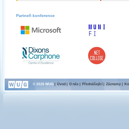
Partneři konference
© 2026 WUG
|
Úvod
|
O nás
|
Přednášející
|
Záznamy
|
Ko