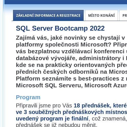
ZÁKLADNÍ INFORMACE A REGISTRACE
MÍSTO KONÁNÍ
P
SQL Server Bootcamp 2022
Zajímá vás, jaké novinky se chystají v
platformy společnosti Microsoft? Připr
vás bezplatnou vzdělávací konferenci
databázové vývojáře, administrátory i B
kde se na prakticky orientovaných př
předních českých odborníků na Micros
Platform seznámíte s best-practices z 
Microsoft SQL Serveru, Microsoft Azur
Program
Připravili jsme pro Vás
18 přednášek, kter
ve 3 souběžných přednáškových místnos
uvedený program je finální
, což znamená,
přednášek se již nebudou měnit.