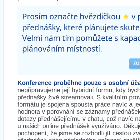
★
Prosím označte hvězdičkou
v 
přednášky, které plánujete skute
Velmi nám tím pomůžete s kapa
plánováním místností.
ZO
Konference proběhne pouze s osobní úča
nepřipravujeme její hybridní formu, kdy byc
přednášky živě streamovali. S kvalitním pr
formátu je spojena spousta práce navíc a je
hodnota v porovnání se záznamy přednášek
dotazy přednášejícímu v chatu, což navíc neb
u našich online přednášek využíváno. Děku
pochopení, že jsme se rozhodli jít cestou 