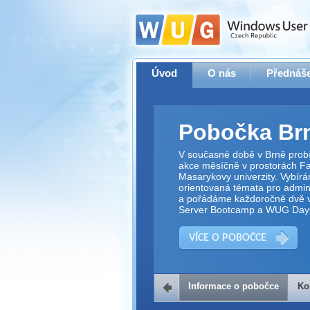
Úvod
O nás
Přednáše
Pobočka Br
V současné době v Brně prob
akce měsíčně v prostorách Fak
Masarykovy univerzity. Vybírá
orientovaná témata pro adminis
a pořádáme každoročně dvě v
Server Bootcamp a WUG Day
VÍCE O POBOČCE
Informace o pobočce
Ko
Kontakt na 