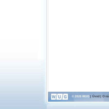
© 2026 WUG
|
Úvod
|
O ná