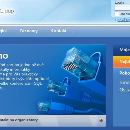
Login
Zapama
»
nová re
jící
Záznamy
Kontakt
Moje
no
Pro zo
Nejbl
se pro
íhá zhruba jedna až dvě
ulty informatiky
2. 9. 
Pobo
me pro Vás prakticky
WUG 
trátory i vývojáře aplikací
4. 9. 
Brno
elké konference - SQL
SQL 
s.
Ostr
ntakt na organizátory
organizátory