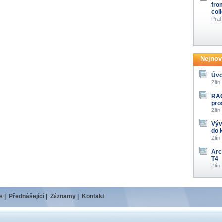
fro
col
Prah
Nejnově
Úvo
Zlín
RAG
pro
Zlín
Výv
do 
Zlín
Arc
T4
Zlín
s
|
Přednášející
|
Záznamy
|
Kontakt