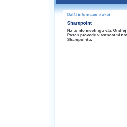
Pokud máte jakýkoliv dotaz na
prosím neváhejte nás kontakt
Další informace o akci
brno@wug.cz
Sharepoint
Na tomto meetingu vás Ondřej
Pasch provede vlastnostmi n
Sharepointu.