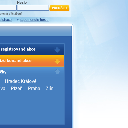
Heslo
tovat přihlášení
gistrace
»
zapomenuté heslo
 registrované akce
brazení Vašich registrací na akce
ižší konané akce
sím přihlašte.
2026,
Brno
čky
Days 2026
2026,
Brno
Hradec Králové
Server Bootcamp 2026
ava
Plzeň
Praha
Zlín