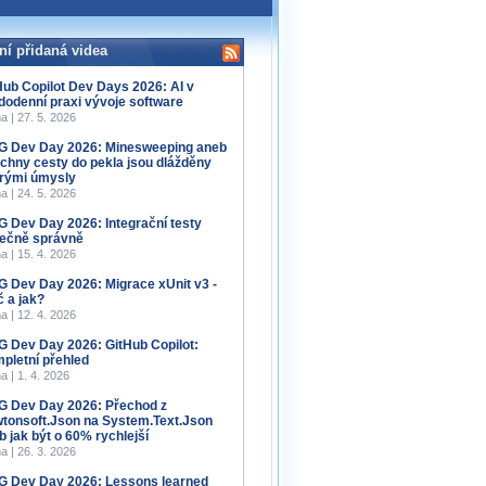
ní přidaná videa
Hub Copilot Dev Days 2026: AI v
dodenní praxi vývoje software
a | 27. 5. 2026
 Dev Day 2026: Minesweeping aneb
chny cesty do pekla jsou dlážděny
rými úmysly
a | 24. 5. 2026
 Dev Day 2026: Integrační testy
ečně správně
a | 15. 4. 2026
 Dev Day 2026: Migrace xUnit v3 -
č a jak?
a | 12. 4. 2026
 Dev Day 2026: GitHub Copilot:
pletní přehled
a | 1. 4. 2026
 Dev Day 2026: Přechod z
tonsoft.Json na System.Text.Json
b jak být o 60% rychlejší
a | 26. 3. 2026
 Dev Day 2026: Lessons learned