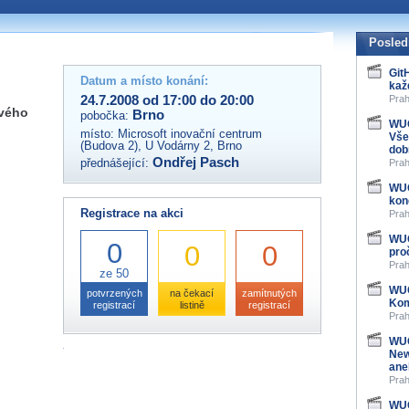
 organizátory této akce,
ovat na e-mailu:
Posled
Git
Datum a místo konání:
kaž
24.7.2008 od 17:00 do 20:00
Prah
ového
Brno
pobočka:
WUG
místo:
Microsoft inovační centrum
Vše
(Budova 2), U Vodárny 2, Brno
dob
Ondřej Pasch
přednášející:
Prah
WUG
kon
Registrace na akci
Prah
WUG
0
0
0
pro
Prah
ze 50
WUG
potvrzených
na čekací
zamítnutých
Kom
registrací
listině
registrací
Prah
WUG
New
ane
Prah
WUG