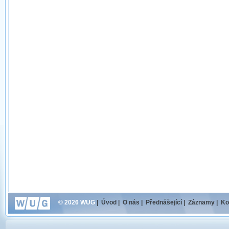
© 2026 WUG
|
Úvod
|
O nás
|
Přednášející
|
Záznamy
|
Ko