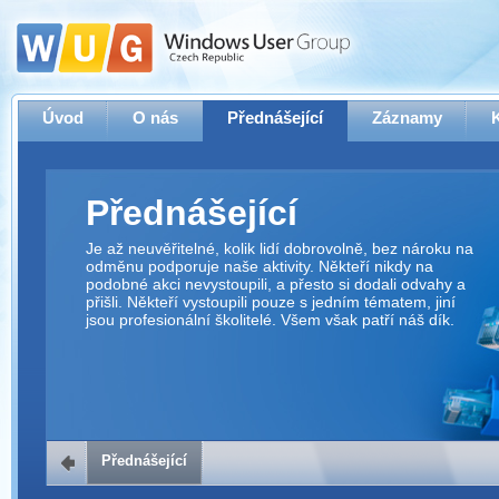
Úvod
O nás
Přednášející
Záznamy
Přednášející
Je až neuvěřitelné, kolik lidí dobrovolně, bez nároku na
odměnu podporuje naše aktivity. Někteří nikdy na
podobné akci nevystoupili, a přesto si dodali odvahy a
přišli. Někteří vystoupili pouze s jedním tématem, jiní
jsou profesionální školitelé. Všem však patří náš dík.
Přednášející