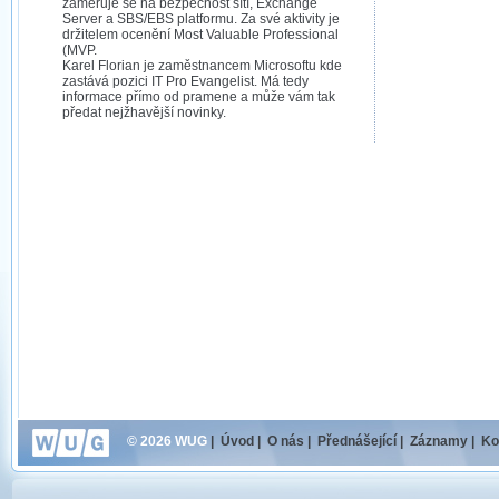
zaměřuje se na bezpečnost sítí, Exchange
Server a SBS/EBS platformu. Za své aktivity je
držitelem ocenění Most Valuable Professional
(MVP.
Karel Florian je zaměstnancem Microsoftu kde
zastává pozici IT Pro Evangelist. Má tedy
informace přímo od pramene a může vám tak
předat nejžhavější novinky.
© 2026 WUG
|
Úvod
|
O nás
|
Přednášející
|
Záznamy
|
Ko