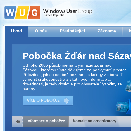
Úvod
O nás
Přednášející
Záznamy
Pobočka Žďár nad Sáza
Od roku 2006 působíme na Gymnáziu Žďár nad
Sázavou, kterému tímto děkujeme za poskytnutí prostor.
Příležitost, jak se osobně seznámit s kolegy z oboru IT,
vyměnit si zkušenosti a získat nové informace a
dovednosti, je tedy doslova pro obyvatele Vysočiny za
humny.
VÍCE O POBOČCE
Informace o pobočce
Kontakt na organizátory
Kontakt na organizátory