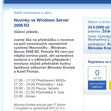
Pokud máte jakýkoliv dotaz na organizátory této akce,
prosím neváhejte nás kontaktovat na e-mailu:
Další informace o akci
zdar@wug.cz
Novinky ve Windows Server
Datum a místo
2008 R2
24.9.2009 od 
Žďár
pobočka:
Vážení přátelé,
místo:
Gymnázi
zveme Vás na přednášku o novince
Neumannova 2,
na poli serverových operačních
K
přednášející:
systémů Microsoftu - Windows
Miroslav Kno
Server 2008 R2. Protože R2 není jen
nějaký service pack, ale opravdová
evoluce a v některých případech i
Registrace na 
revoluce služeb přednášet budou
špičkový odborníci Miroslav Knotek
0
a Karel Florian.
ze 60
17:00 - 17:10 Představení WUGu
potvrzených
17:10 - 19:00 Přednáška I. část
registrací
19:00 - 19:20 Pauza, Večeře
19:20 - 21:00 Přednáška II. část
21:00 - Konec
Miroslav Knotek pracuje jako IT Senior
Consultant ve společnosti KPCS CZ a