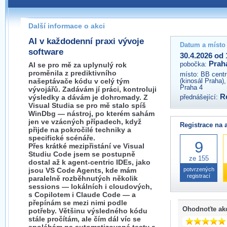
Pokud máte jakýkoliv dotaz na organizátory této akce,
prosím neváhejte nás kontaktovat na e-mailu:
Další informace o akci
praha@wug.cz
AI v každodenní praxi vývoje
Datum a místo
software
30.4.2026 od 
Prah
pobočka:
AI se pro mě za uplynulý rok
proměnila z prediktivního
místo:
BB centr
našeptávače kódu v celý tým
(kinosál Praha)
Praha 4
vývojářů. Zadávám jí práci, kontroluji
R
výsledky a dávám je dohromady. Z
přednášející:
Visual Studia se pro mě stalo spíš
WinDbg — nástroj, po kterém sahám
jen ve vzácných případech, když
Registrace na 
přijde na pokročilé techniky a
specifické scénáře.
9
Přes krátké mezipřistání ve Visual
Studiu Code jsem se postupně
ze 155
dostal až k agent-centric IDEs, jako
jsou VS Code Agents, kde mám
potvrzených
registrací
paralelně rozběhnutých několik
sessions — lokálních i cloudových,
s Copilotem i Claude Code — a
přepínám se mezi nimi podle
Ohodnoťte ak
potřeby. Většinu výsledného kódu
stále pročítám, ale čím dál víc se