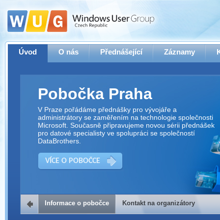
Úvod
O nás
Přednášející
Záznamy
Pobočka Praha
V Praze pořádáme přednášky pro vývojáře a
administrátory se zaměřením na technologie společnosti
Microsoft. Současně připravujeme novou sérii přednášek
pro datové specialisty ve spolupráci se společností
DataBrothers.
VÍCE O POBOČCE
Informace o pobočce
Kontakt na organizátory
Kontakt na organizátory