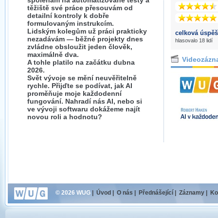
spoléhám na automatizované testy a
těžiště své práce přesouvám od
detailní kontroly k dobře
formulovaným instrukcím.
Lidským kolegům už práci prakticky
celková úspěš
nezadávám — běžné projekty dnes
hlasovalo 18 lidí
zvládne obsloužit jeden člověk,
maximálně dva.
Videozázn
A tohle platilo na začátku dubna
2026.
Svět vývoje se mění neuvěřitelně
rychle. Přijďte se podívat, jak AI
proměňuje moje každodenní
fungování. Nahradí nás AI, nebo si
ve vývoji softwaru dokážeme najít
novou roli a hodnotu?
© 2026 WUG
|
Úvod
|
O nás
|
Přednášející
|
Záznamy
|
Ko