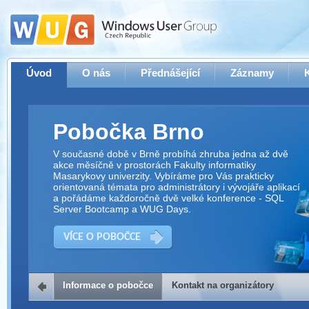
Úvod
O nás
Přednášející
Záznamy
Pobočka Brno
V současné době v Brně probíhá zhruba jedna až dvě
akce měsíčně v prostorách Fakulty informatiky
Masarykovy univerzity. Vybíráme pro Vás prakticky
orientovaná témata pro administrátory i vývojáře aplikací
a pořádáme každoročně dvě velké konference - SQL
Server Bootcamp a WUG Days.
VÍCE O POBOČCE
Informace o pobočce
Kontakt na organizátory
Kontakt na organizátory