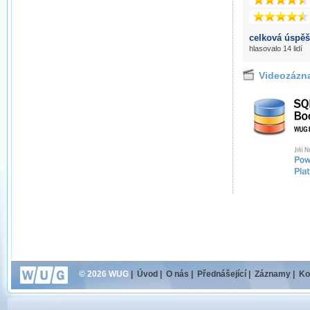
celková úspěš
hlasovalo 14 lidí
Videozázn
© 2026 WUG
|
Úvod
|
O nás
|
Přednášející
|
Záznamy
|
Ko