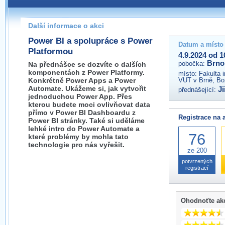
Pokud máte jakýkoliv dotaz na organizátory této akce,
prosím neváhejte nás kontaktovat na e-mailu:
Další informace o akci
brno@wug.cz
Power BI a spolupráce s Power
Datum a místo
Platformou
4.9.2024 od 1
Brno
pobočka:
Na přednášce se dozvíte o dalších
komponentách z Power Platformy.
místo:
Fakulta 
Konkrétně Power Apps a Power
VUT v Brně, Bo
Automate. Ukážeme si, jak vytvořit
Ji
přednášející:
jednoduchou Power App. Přes
kterou budete moci ovlivňovat data
přímo v Power BI Dashboardu z
Registrace na 
Power BI stránky. Také si uděláme
lehké intro do Power Automate a
76
které problémy by mohla tato
technologie pro nás vyřešit.
ze 200
potvrzených
registrací
Ohodnoťte ak