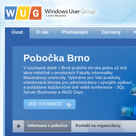
Úvod
O nás
Přednášející
Záznamy
Pobočka Brno
V současné době v Brně probíhá zhruba jedna až dvě
akce měsíčně v prostorách Fakulty informatiky
Masarykovy univerzity. Vybíráme pro Vás prakticky
orientovaná témata pro administrátory i vývojáře aplikací
a pořádáme každoročně dvě velké konference - SQL
Server Bootcamp a WUG Days.
VÍCE O POBOČCE
Informace o pobočce
Kontakt na organizátory
Kontakt na organizátory