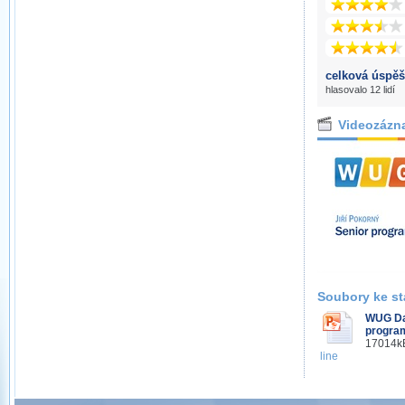
celková úspěš
hlasovalo 12 lidí
Videozázn
Soubory ke st
WUG Da
program
17014kB
line