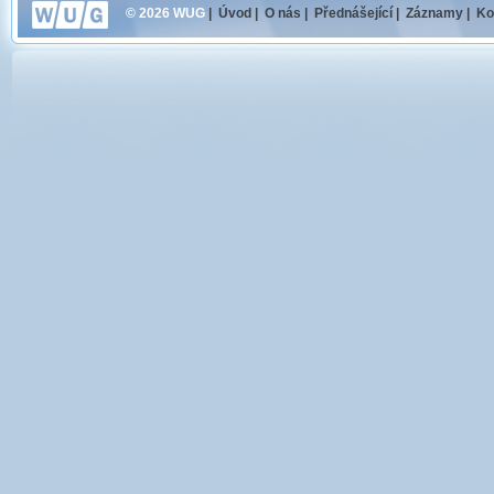
© 2026 WUG
|
Úvod
|
O nás
|
Přednášející
|
Záznamy
|
Ko