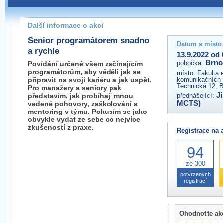
Pokud máte jakýkoliv dotaz na organizátory této akce,
prosím neváhejte nás kontaktovat na e-mailu:
Další informace o akci
brno@wug.cz
Senior programátorem snadno
Datum a místo
a rychle
13.9.2022 od 
Brno
pobočka:
Povídání určené všem začínajícím
programátorům, aby věděli jak se
místo:
Fakulta 
připravit na svoji kariéru a jak uspět.
komunikačních 
Technická 12, 
Pro manažery a seniory pak
J
představím, jak probíhají mnou
přednášející:
MCTS)
vedené pohovory, zaškolování a
mentoring v týmu. Pokusím se jako
obvykle vydat ze sebe co nejvíce
zkušeností z praxe.
Registrace na 
94
ze 300
potvrzených
registrací
Ohodnoťte ak