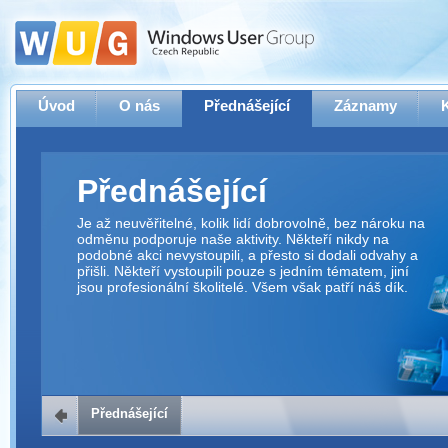
Úvod
O nás
Přednášející
Záznamy
Přednášející
Je až neuvěřitelné, kolik lidí dobrovolně, bez nároku na
odměnu podporuje naše aktivity. Někteří nikdy na
podobné akci nevystoupili, a přesto si dodali odvahy a
přišli. Někteří vystoupili pouze s jedním tématem, jiní
jsou profesionální školitelé. Všem však patří náš dík.
Přednášející