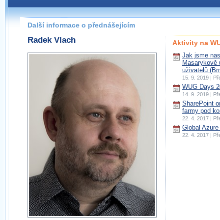
Další informace o přednášejícím
Radek Vlach
Aktivity na 
Jak jsme nas
Masarykově un
uživatelů (Br
15. 9. 2019 | P
WUG Days 20
14. 9. 2019 | P
SharePoint o
farmy pod kon
22. 4. 2017 | P
Global Azure
22. 4. 2017 | P