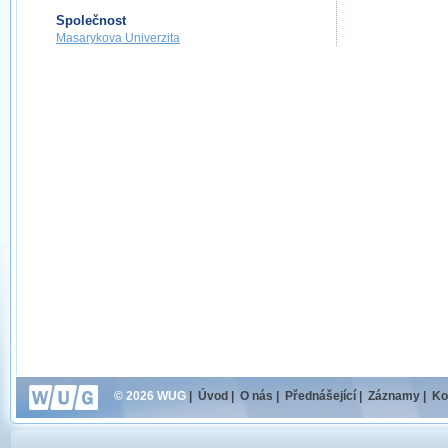
Společnost
Masarykova Univerzita
© 2026 WUG
|
Úvod
|
O nás
|
Přednášející
|
Záznamy
|
Ko