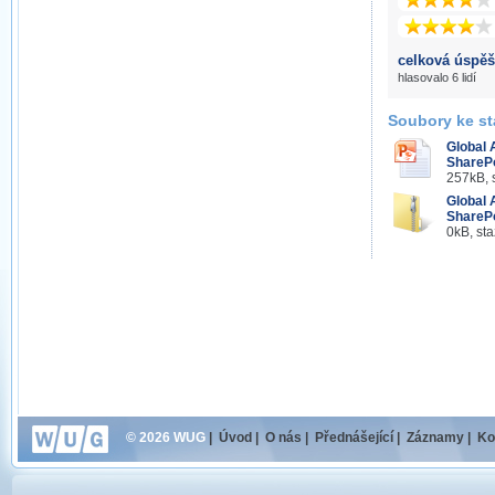
celková úspěš
hlasovalo 6 lidí
Soubory ke st
Global 
SharePo
257kB, 
Global 
SharePo
0kB, st
© 2026 WUG
|
Úvod
|
O nás
|
Přednášející
|
Záznamy
|
Ko