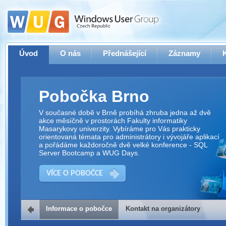
Úvod
O nás
Přednášející
Záznamy
Pobočka Brno
V současné době v Brně probíhá zhruba jedna až dvě
akce měsíčně v prostorách Fakulty informatiky
Masarykovy univerzity. Vybíráme pro Vás prakticky
orientovaná témata pro administrátory i vývojáře aplikací
a pořádáme každoročně dvě velké konference - SQL
Server Bootcamp a WUG Days.
VÍCE O POBOČCE
Informace o pobočce
Kontakt na organizátory
Kontakt na organizátory