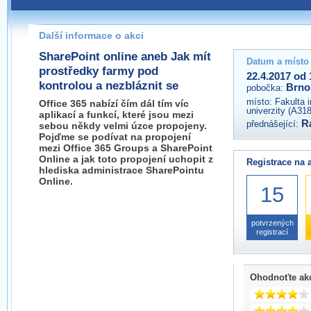
Pokud máte jakýkoliv dotaz na organizátory této akce,
prosím neváhejte nás kontaktovat na e-mailu:
Další informace o akci
brno@wug.cz
SharePoint online aneb Jak mít
Datum a místo
prostředky farmy pod
22.4.2017 od 
kontrolou a nezbláznit se
Brno
pobočka:
místo:
Fakulta 
Office 365 nabízí čím dál tím víc
univerzity (A31
aplikací a funkcí, které jsou mezi
R
přednášející:
sebou někdy velmi úzce propojeny.
Pojďme se podívat na propojení
mezi Office 365 Groups a SharePoint
Online a jak toto propojení uchopit z
Registrace na 
hlediska administrace SharePointu
Online.
15
potvrzených
registrací
Ohodnoťte ak