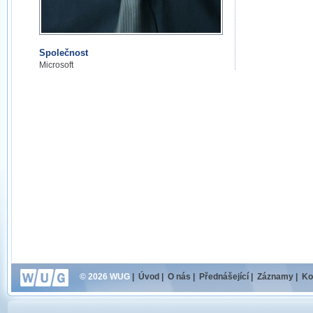
Společnost
Microsoft
© 2026 WUG
|
Úvod
|
O nás
|
Přednášející
|
Záznamy
|
Ko