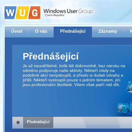
Úvod
O nás
Přednášející
Záznamy
Přednášející
Je až neuvěřitelné, kolik lidí dobrovolně, bez nároku na
odměnu podporuje naše aktivity. Někteří nikdy na
podobné akci nevystoupili, a přesto si dodali odvahy a
přišli. Někteří vystoupili pouze s jedním tématem, jiní
jsou profesionální školitelé. Všem však patří náš dík.
Přednášející